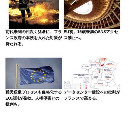
前代未聞の相次ぐ猛暑に、フラ
EU初。15歳未満のSNSアクセ
ンス政府の本腰を入れた対策が
ス禁止へ。
待たれる。
難民送還プロセスも厳格化する
データセンター建設への批判が
EU規則が発効。人権侵害との
フランスで高まる。
批判も。