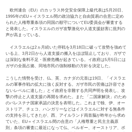
欧州連合（EU）のカッラス外交安全保障上級代表は5月20日、
1995年のEU＝イスラエル間の政治協力と自由貿易の合意に定め
られた人権尊重条項の同国の順守についてEU委員会が審査する
と発表した。イスラエルのガザ攻撃激化や人道支援妨害に批判の
声が高まっている。
イスラエルは2ヵ月続いた停戦を3月18日に破って攻勢を強めて
いる上、3月2日から人道支援の搬入をほぼ阻止しており、ガザで
は深刻な食料不足・医療危機が起きている。イ政府は5月5日には
ガザの全面占拠、同地市民の強制移動の方針を決定した。
こうした情勢を受け、仏、英、カナダの元首は19日、「イスラエ
ルの軍事作戦の拡大に強く反対する。ガザ市民の苦痛は許容でき
ないレベルに達した」とイ政府を非難する共同声明を発表し、攻
撃の停止と人道支援の再開を求めた。また 「二国家解決」のため
のパレスチナ国家承認の決意を表明した。これまで独、伊、オー
ストリア、チェコ、ハンガリーなどはイスラエルに対する無条件
の支持を示してきたが、西、アイルランド両首脳が昨年から求め
ていた、EU＝イスラエル間の合意の「人権尊重と民主主義原
則」条項の審査に最近になって仏、ベルギー、オーストリア、ポ