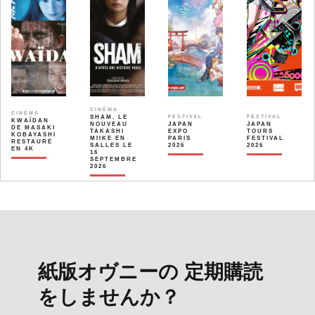
CINÉMA
CINÉMA
SHAM, LE
FESTIVAL
FESTIVAL
KWAÏDAN
NOUVEAU
JAPAN
JAPAN
DE MASAKI
TAKASHI
EXPO
TOURS
KOBAYASHI
MIIKE EN
PARIS
FESTIVAL
RESTAURÉ
SALLES LE
2026
2026
EN 4K
16
SEPTEMBRE
2026
紙版オヴニーの 定期購読
をしませんか？