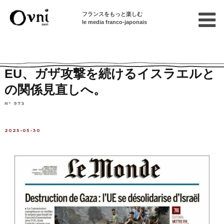
フランスをもっと楽しむ
le media franco-japonais
Home
フランスを知る
ニュース・社会問題
ニュース
EU、ガザ攻撃を続けるイスラエルと
の関係見直しへ。
N° 973
2025-05-30