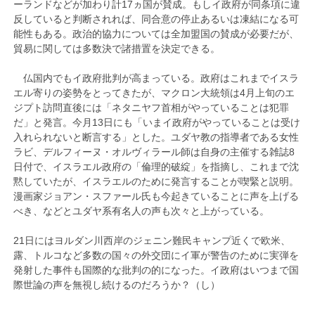
ーランドなどが加わり計17ヵ国が賛成。もしイ政府が同条項に違
反していると判断されれば、同合意の停止あるいは凍結になる可
能性もある。政治的協力については全加盟国の賛成が必要だが、
貿易に関しては多数決で諸措置を決定できる。
仏国内でもイ政府批判が高まっている。政府はこれまでイスラ
エル寄りの姿勢をとってきたが、マクロン大統領は4月上旬のエ
ジプト訪問直後には「ネタニヤフ首相がやっていることは犯罪
だ」と発言。今月13日にも「いまイ政府がやっていることは受け
入れられないと断言する」とした。ユダヤ教の指導者である女性
ラビ、デルフィーヌ・オルヴィラール師は自身の主催する雑誌8
日付で、イスラエル政府の「倫理的破綻」を指摘し、これまで沈
黙していたが、イスラエルのために発言することが喫緊と説明。
漫画家ジョアン・スファール氏も今起きていることに声を上げる
べき、などとユダヤ系有名人の声も次々と上がっている。
21日にはヨルダン川西岸のジェニン難民キャンプ近くで欧米、
露、トルコなど多数の国々の外交団にイ軍が警告のために実弾を
発射した事件も国際的な批判の的になった。イ政府はいつまで国
際世論の声を無視し続けるのだろうか？（し）