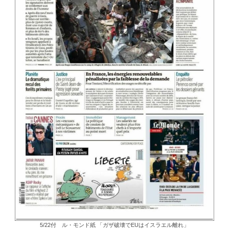
5/22付 ル・モンド紙 「ガザ破壊でEUはイスラエル離れ」