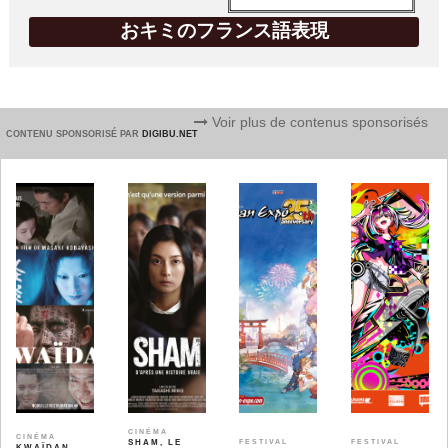
おキミのフランス語表現
Voir plus de contenus sponsorisés
CONTENU SPONSORISÉ PAR
DIGIBU.NET
CINÉMA
CINÉMA
SHAM, LE
FESTIVAL
FESTIVAL
KWAÏDAN