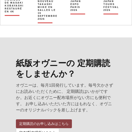
NOUVEAU
JAPAN
JAPAN
DE MASAKI
TAKASHI
EXPO
TOURS
KOBAYASHI
MIIKE EN
PARIS
FESTIVAL
RESTAURÉ
SALLES LE
2026
2026
EN 4K
16
SEPTEMBRE
2026
紙版オヴニーの 定期購読
をしませんか？
オヴニーは、毎月1回発行しています。毎号欠かさず
にお読みいただくために、 定期購読はいかがです
か。お近くにオヴニー配布場所がない方にも便利で
す。 お申し込みいただいた方にはもれなく、オヴニ
ーのオリジナルバックを差し上げます。
定期購読のお申し込みはこちら