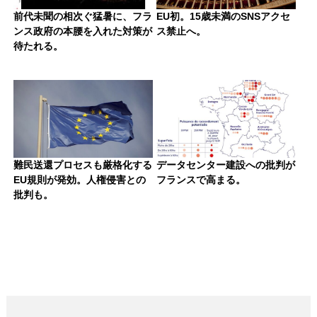
前代未聞の相次ぐ猛暑に、フラ
EU初。15歳未満のSNSアクセ
ンス政府の本腰を入れた対策が
ス禁止へ。
待たれる。
難民送還プロセスも厳格化する
データセンター建設への批判が
EU規則が発効。人権侵害との
フランスで高まる。
批判も。