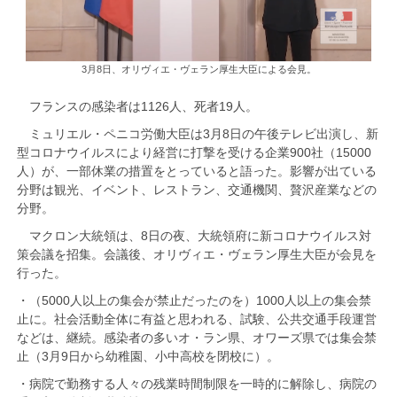
3月8日、オリヴィエ・ヴェラン厚生大臣による会見。
フランスの感染者は1126人、死者19人。
ミュリエル・ペニコ労働大臣は3月8日の午後テレビ出演し、新
型コロナウイルスにより経営に打撃を受ける企業900社（15000
人）が、一部休業の措置をとっていると語った。影響が出ている
分野は観光、イベント、レストラン、交通機関、贅沢産業などの
分野。
マクロン大統領は、8日の夜、大統領府に新コロナウイルス対
策会議を招集。会議後、オリヴィエ・ヴェラン厚生大臣が会見を
行った。
・（5000人以上の集会が禁止だったのを）1000人以上の集会禁
止に。社会活動全体に有益と思われる、試験、公共交通手段運営
などは、継続。感染者の多いオ・ラン県、オワーズ県では集会禁
止（3月9日から幼稚園、小中高校を閉校に）。
・病院で勤務する人々の残業時間制限を一時的に解除し、病院の