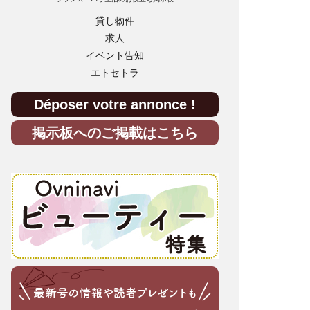
貸し物件
求人
イベント告知
エトセトラ
Déposer votre annonce !
掲示板へのご掲載はこちら