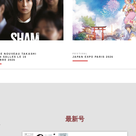
LE NOUVEAU TAKASHI
FESTIVAL
N SALLES LE 16
JAPAN EXPO PARIS 2026
BRE 2026
最新号
を