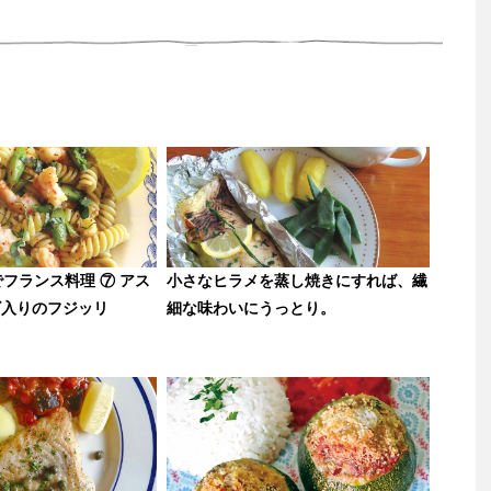
でフランス料理 ⑦ アス
小さなヒラメを蒸し焼きにすれば、繊
ビ入りのフジッリ
細な味わいにうっとり。