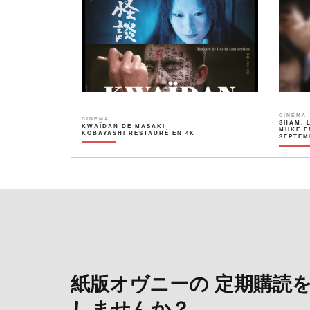
CINÉMA
CINÉMA
SHAM, 
KWAÏDAN DE MASAKI
MIIKE E
KOBAYASHI RESTAURÉ EN 4K
SEPTEM
紙版オヴニーの 定期購読
しませんか？