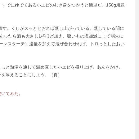
いる、すでにゆでてある小エビのむき身をつかうと簡単だ。150g用意
蒸す。くしがスッととおれば蒸し上がっている。蒸している間に
あったら酒も大さじ1杯ほど加え、吸いもの塩加減にして弱火に
a コーンスターチ）適量を加えて混ぜ合わせれば、トロっとしたおい
っと熱湯を通して温め直した小エビを盛り上げ、あんをかけ、
ンを添えることにしよう。（真）
焼いてみた。