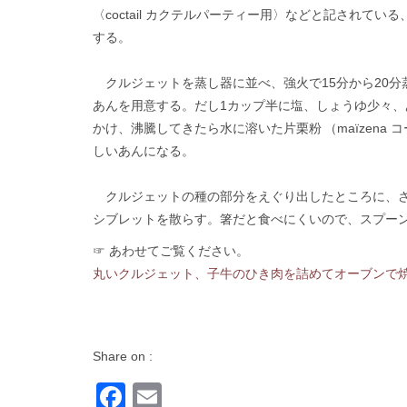
〈coctail カクテルパーティー用〉などと記されて
する。
クルジェットを蒸し器に並べ、強火で15分から20分
あんを用意する。だし1カップ半に塩、しょうゆ少々、
かけ、沸騰してきたら水に溶いた片栗粉 （maïzen
しいあんになる。
クルジェットの種の部分をえぐり出したところに、さ
シブレットを散らす。箸だと食べにくいので、スプー
☞ あわせてご覧ください。
丸いクルジェット、子牛のひき肉を詰めてオーブンで
Share on :
Facebook
Email