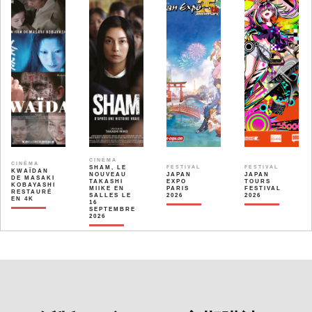
CINÉMA
CINÉMA
SHAM, LE
FESTIVAL
FESTIVAL
KWAÏDAN
NOUVEAU
JAPAN
JAPAN
DE MASAKI
TAKASHI
EXPO
TOURS
KOBAYASHI
MIIKE EN
PARIS
FESTIVAL
RESTAURÉ
SALLES LE
2026
2026
EN 4K
16
SEPTEMBRE
2026