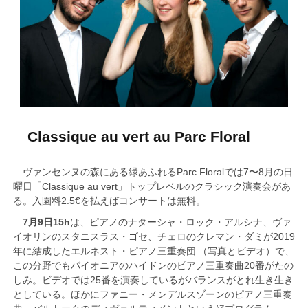
Classique au vert au Parc Floral
ヴァンセンヌの森にある緑あふれるParc Floralでは7〜8月の日
曜日「Classique au vert」トップレベルのクラシック演奏会があ
る。入園料2.5€を払えばコンサートは無料。
7月9日15h
は、ピアノのナターシャ・ロック・アルシナ、ヴァ
イオリンのスタニスラス・ゴセ、チェロのクレマン・ダミが2019
年に結成したエルネスト・ピアノ三重奏団 （写真とビデオ）で、
この分野でもパイオニアのハイドンのピアノ三重奏曲20番がたの
しみ。ビデオでは25番を演奏しているがバランスがとれ生き生き
としている。ほかにファニー・メンデルスゾーンのピアノ三重奏