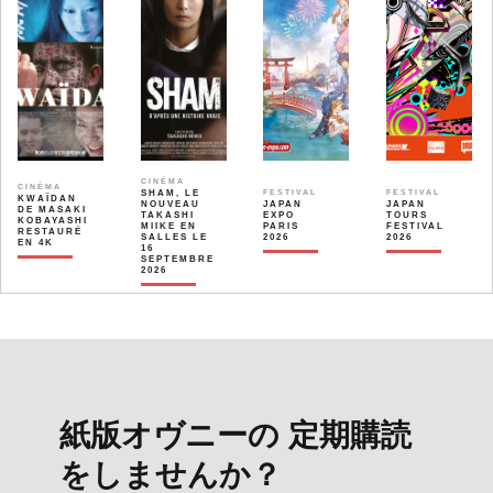
CINÉMA
CINÉMA
SHAM, LE
FESTIVAL
FESTIVAL
KWAÏDAN
NOUVEAU
JAPAN
JAPAN
DE MASAKI
TAKASHI
EXPO
TOURS
KOBAYASHI
MIIKE EN
PARIS
FESTIVAL
RESTAURÉ
SALLES LE
2026
2026
EN 4K
16
SEPTEMBRE
2026
紙版オヴニーの 定期購読
をしませんか？