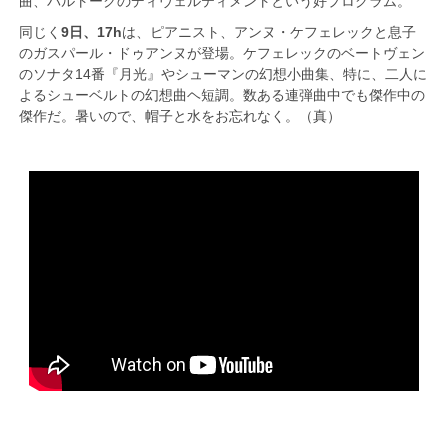
曲、バルトークのディヴェルティメントという好プログラム。
同じく
9日、17h
は、ピアニスト、アンヌ・ケフェレックと息子
のガスパール・ドゥアンヌが登場。ケフェレックのベートヴェン
のソナタ14番『月光』やシューマンの幻想小曲集、特に、二人に
よるシューベルトの幻想曲ヘ短調。数ある連弾曲中でも傑作中の
傑作だ。暑いので、帽子と水をお忘れなく。（真）