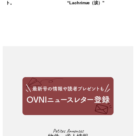
ト。
“Lachrimæ（涙）”
Petites Annonces