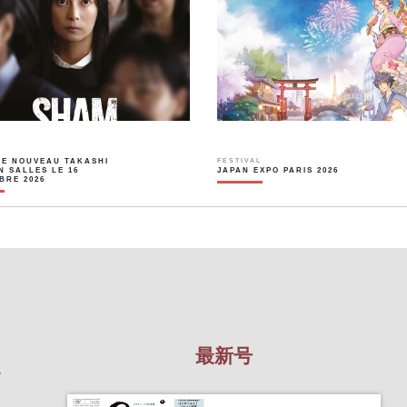
LE NOUVEAU TAKASHI
FESTIVAL
N SALLES LE 16
JAPAN EXPO PARIS 2026
BRE 2026
最新号
を