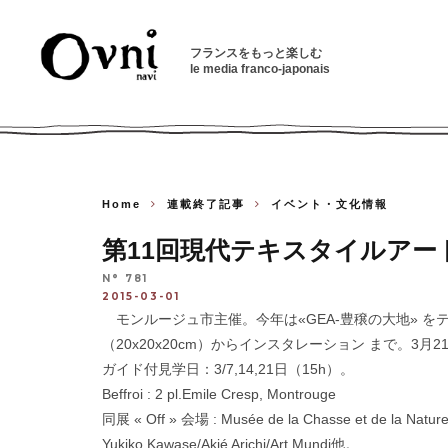
フランスをもっと楽しむ
le media franco-japonais
Home
連載終了記事
イベント・文化情報
第11回現代テキスタイルアート展
N° 781
2015-03-01
モンルージュ市主催。今年は«GEA-豊穣の大地» を
（20x20x20cm）からインスタレーション まで。3月21
ガイド付見学日：3/7,14,21日（15h）。
Beffroi : 2 pl.Emile Cresp, Montrouge
同展 « Off » 会場 : Musée de la Chasse et d
Yukiko Kawase/Akié Arichi/Art Mundi他。