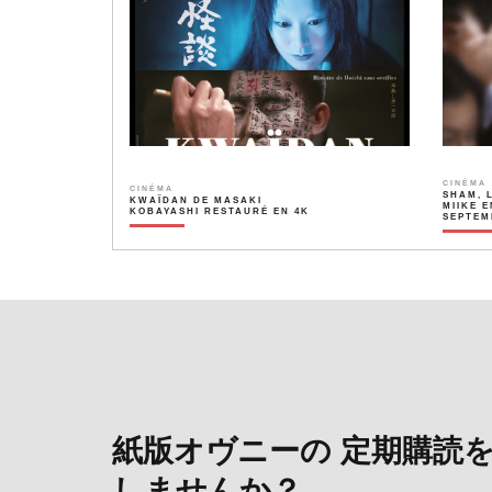
CINÉMA
CINÉMA
SHAM, 
KWAÏDAN DE MASAKI
MIIKE E
KOBAYASHI RESTAURÉ EN 4K
SEPTEM
紙版オヴニーの 定期購読
しませんか？