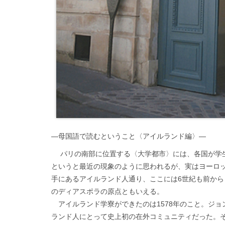
—母国語で読むということ〈アイルランド編〉—
パリの南部に位置する〈大学都市〉には、各国が学生
というと最近の現象のように思われるが、実はヨーロ
手にあるアイルランド人通り、ここには6世紀も前か
のディアスポラの原点ともいえる。
アイルランド学寮ができたのは1578年のこと。ジョ
ランド人にとって史上初の在外コミュニティだった。