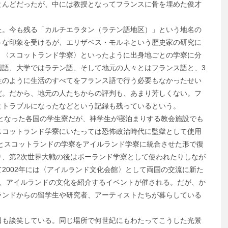
とんどだったが、中には教授となってフランスに骨を埋めた俊才
。今も残る「カルチエラタン（ラテン語地区）」という地名の
うな印象を受けるが、エリザベス・モルネという歴史家の研究に
、〈スコットランド学寮〉といったように出身地ごとの学寮に分
国語、大学ではラテン語、そして地元の人々とはフランス語と、3
生のように生活のすべてをフランス語で行う必要もなかったせい
だ。だから、地元の人たちからの評判も、あまり芳しくない。フ
とトラブルになったなどという記録も残っているという。
となった各国の学生寮だが、神学生が寝泊まりする教会施設でも
スコットランド学寮にいたっては恐怖政治時代に監獄として使用
ドとスコットランドの学寮をアイルランド学寮に統合させた形で復
り、第2次世界大戦の後はポーランド学寮として使われたりしなが
2002年には〈アイルランド文化会館〉として両国の交流に新た
と、アイルランドの文化を紹介するイベントが催される。だが、か
ランドからの留学生や研究者、アーティストたちが暮らしている
も談笑している。同じ場所で何世紀にもわたってこうした光景