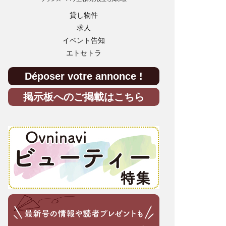
貸し物件
求人
イベント告知
エトセトラ
Déposer votre annonce !
掲示板へのご掲載はこちら