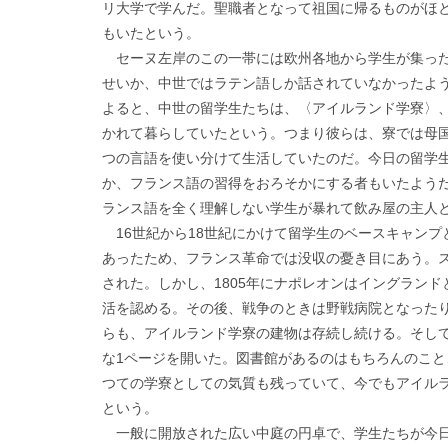
リ大学で学んだ。聖職者となって祖国に帰るものがほ
もいたという。
セーヌ左岸のこの一帯には欧州各地から学生が集った
せいか、中世ではラテン語しか話されていなかったよ
よると、中世の留学生たちは、〈アイルランド学寮〉
かれて暮らしていたという。つまり彼らは、寮では母
つの言語を使い分けて生活していたのだ。今日の留学
か、フランス語の習得をおろそかにする者もいたよう
ランス語を全く理解しない学生が暴れて飲み屋の主人
16世紀から18世紀にかけて留学生のベースキャンプ
あったため、フランス革命では没収の憂き目にあう。
された。しかし、1805年にナポレオンはイングラン
活を認める。その後、戦争のときは野戦病院となった
らも、アイルランド学寮の建物は存続し続ける。そして
な1ページを開いた。図書館があるのはもちろんのこ
つての学寮としての気質も残っていて、今でもアイル
という。
一般に開放された広い中庭の円卓で、学生たちが今日