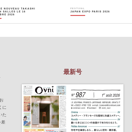
LE NOUVEAU TAKASHI
FESTIVAL
N SALLES LE 16
JAPAN EXPO PARIS 2026
BRE 2026
最新号
を
お
くに
いた
を差