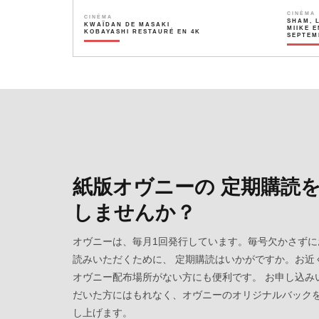
CINÉMA
CINÉMA
SHAM, 
KWAÏDAN DE MASAKI
MIIKE E
KOBAYASHI RESTAURÉ EN 4K
SEPTEM
紙版オヴニーの 定期購読
しませんか？
オヴニーは、毎月1回発行しています。毎号欠かさずに
読みいただくために、 定期購読はいかがですか。お近
オヴニー配布場所がない方にも便利です。 お申し込み
だいた方にはもれなく、オヴニーのオリジナルバック
し上げます。