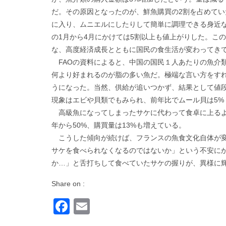
だ。その原因となったのが、鮮魚購買の2割を占めてい
に入り、ムニエルにしたりして簡単に調理できる身近な
の1月から4月にかけては5割以上も値上がりした。こ
な、高度経済成長とともに国民の食生活が変わってき
FAOの資料によると、中国の国民１人あたりの魚介類
何より好まれるのが脂の多い魚だ。極端な言い方をすれ
うになった。当然、供給が追いつかず、結果として値
現象はエビや貝類でもみられ、前年比でムール貝は5% 
高級魚になってしまったサケに代わって食卓に上るよ
年から50%、購買量は13%も増えている。
こうした傾向が続けば、フランスの魚食文化自体が変
サケを食べられなくなるのではないか」という不安に
か…」と舌打ちして食べていたサケの握りが、異様に
Share on :
Facebook
Email