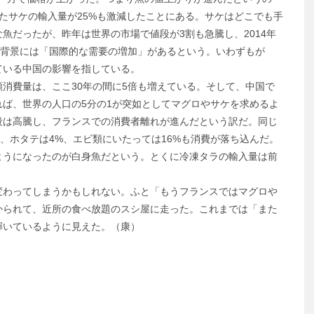
たサケの輸入量が25%も激減したことにある。サケはどこでも手
魚だったが、昨年は世界の市場で値段が3割も急騰し、2014年
の背景には「国際的な需要の増加」があるという。いわずもが
ている中国の影響を指している。
消費量は、ここ30年の間に5倍も増えている。そして、中国で
ば、世界の人口の5分の1が突如としてマグロやサケを求めるよ
段は高騰し、フランスでの消費者離れが進んだという訳だ。同じ
、ホタテは4%、エビ類にいたっては16%も消費が落ち込んだ。
うになったのが白身魚だという。とくに冷凍タラの輸入量は前
わってしまうかもしれない。ふと「もうフランスではマグロや
かられて、近所の食べ放題のスシ屋に走った。これまでは「また
輝いているように見えた。（康）