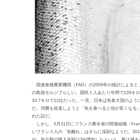
国連食糧農業機関（FAO）の2009年の統計による
の島国モルジブらしい。国民１人あたり年間で139キロ
33.7キロで12位だった。一見、日本は魚食大国のよ
だ。消費を促進しようと「魚を食べると頭が良くなる
れた話だ。
しかし、5月31日にフランス農水省の関連組織〈Fran
いフランス人の「魚離れ」はさらに深刻なようだ。201
が、魚介類の購入金額は3%増加したという。量は減