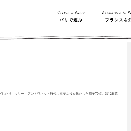
Sortir à Paris
Connaitre la F
パリで遊ぶ
フランスを
したり…マリー・アントワネット時代に重要な役を果たした扇子70点。3月2日迄