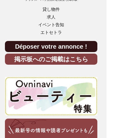
貸し物件
求人
イベント告知
エトセトラ
Déposer votre annonce !
掲示板へのご掲載はこちら