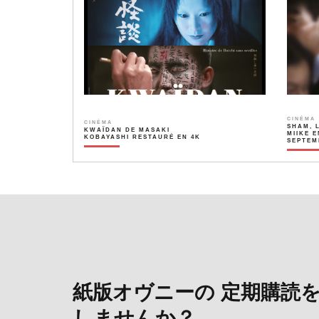
CINÉMA
CINÉMA
SHAM, 
KWAÏDAN DE MASAKI
MIIKE E
KOBAYASHI RESTAURÉ EN 4K
SEPTEM
紙版オヴニーの 定期購読
しませんか？