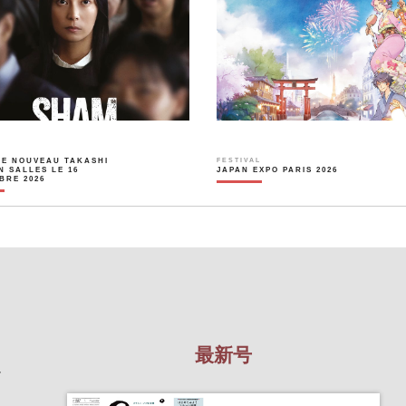
LE NOUVEAU TAKASHI
FESTIVAL
N SALLES LE 16
JAPAN EXPO PARIS 2026
BRE 2026
最新号
を