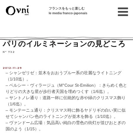
フランスをもっと楽しむ
le media franco-japonais
Home
連載終了記事
イベント・文化情報
パリのイルミネーションの見どころ
N° 732
2012-11-29
– シャンゼリゼ：並木をおおうブルー系の壮麗なライトニング
（1/10迄）。
– ベルシー・ヴィラージュ（M°Cour St-Emilion）：きらめく色と
りどりの大きな星が歩行者天国を埋めつくす（1/6迄）。
– サントノレ通り：道路一杯に伝統的な赤や緑のクリスマス飾り
（1/6迄）。
– モンテーニュ通り：クリスマス時に飾るヤドリギの白い実に似
せてシャンパン色のライトニングが並木を飾る（1/10迄）。
– ヴァンドーム広場：気品高い純白の雪色の街灯が並びおとぎの
国のよう（1/15）。