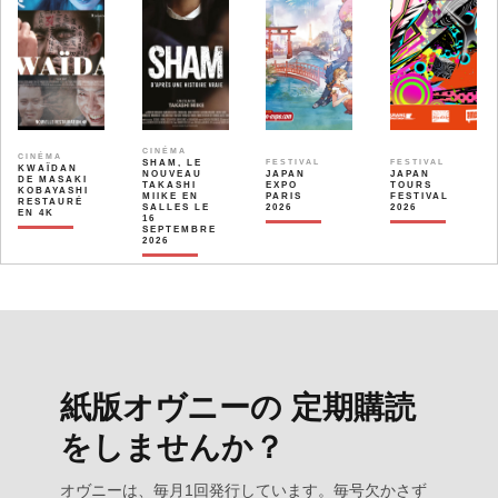
CINÉMA
CINÉMA
SHAM, LE
FESTIVAL
FESTIVAL
KWAÏDAN
NOUVEAU
JAPAN
JAPAN
DE MASAKI
TAKASHI
EXPO
TOURS
KOBAYASHI
MIIKE EN
PARIS
FESTIVAL
RESTAURÉ
SALLES LE
2026
2026
EN 4K
16
SEPTEMBRE
2026
紙版オヴニーの 定期購読
をしませんか？
オヴニーは、毎月1回発行しています。毎号欠かさず