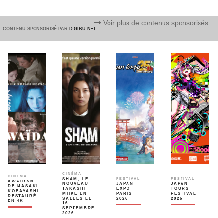
Voir plus de contenus sponsorisés
CONTENU SPONSORISÉ PAR
DIGIBU.NET
CINÉMA
CINÉMA
SHAM, LE
FESTIVAL
FESTIVAL
KWAÏDAN
NOUVEAU
JAPAN
JAPAN
DE MASAKI
TAKASHI
EXPO
TOURS
KOBAYASHI
MIIKE EN
PARIS
FESTIVAL
RESTAURÉ
SALLES LE
2026
2026
EN 4K
16
SEPTEMBRE
2026