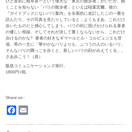
ひと昔前に植草甚一という偉大な「東京の散歩者」がいたが、飽
くことを知らない「パリの散歩者」といえば稲葉宏爾。彼の、
『ガイドブックにないパリ案内』を全面的に改訂したこの一冊を
読んだり、その写真を見たりしていると，よくもまあ、これだけ
歩いたものだと感心してしまう。パリの街に投げかけられる著者
の優しい視線。そしてそれが決して重くならないから、これだけ
歩けるのかな? 著者の好きなギマールとル・コルビュジエも登
場。帯の一文に「華やかなパリよりも、ふつうの人のいるパリ。
そんなパリの隅っこを歩くと、新しいパリの顔がみえてくる」。
さあ歩こう！（真）
阪急コミュニケーションズ発行。
1800円+税。
Share on :
Facebook
Email