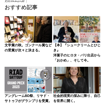
Recommandé：
おすすめ記事
文学賞の秋。ゴンクール賞など
【本】『シュークリームとひじ
の受賞が次々と決まる。
き』
洋菓子のヒロタ・パリ出店から
「おかめ」、そして今。
アングレームBD祭、リヤド・
社会的現実の深みに降り、自己
サトゥフがグランプリを受賞。
を世界に開く。