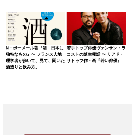
N・ボーメール著『酒 日本に
若手トップ俳優ヴァンサン・ラ
独特なもの』〜 フランス人地
コストの誕生秘話 〜 リアド・
理学者が歩いて、見て、聞いた
サトゥフ作・画『若い俳優』
酒造りと飲み方。