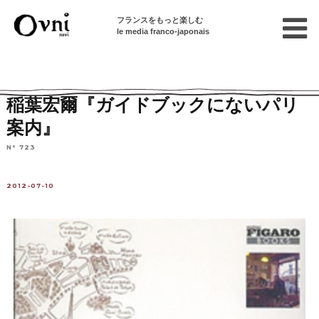
フランスをもっと楽しむ
le media franco-japonais
Home
フランスを知る
芸術
本
稲葉宏爾『ガイドブックにないパリ
案内』
N° 723
2012-07-10