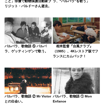
こと」俳優で動物保護活動家ブ
ラ、“バルバラ”を歌う」
リジット・バルドーさん逝去。
バルバラ、歌物語 ⑤ バルバ
相米監督『台風クラブ』
ラ、ゲッティンゲンで歌う。
（1985）、4Kレストア版でフ
ランスにカムバック！
バルバラ、歌物語 ② Mr Victor
バルバラ、歌物語 ① Mon
との出会い。
Enfance