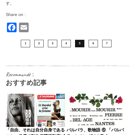
す。
Share on :
Facebook
Email
1
2
3
4
5
6
7
Recommandé：
おすすめ記事
「自由、それは自分自身である
バルバラ、歌物語 ⑥ 「バルバ