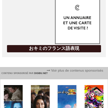
おキミのフランス語表現
Voir plus de contenus sponsorisés
CONTENU SPONSORISÉ PAR
DIGIBU.NET