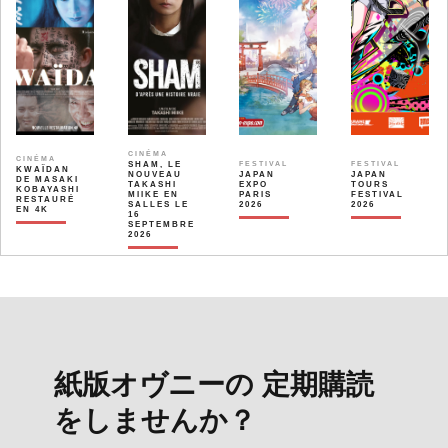
CINÉMA
CINÉMA
SHAM, LE
FESTIVAL
FESTIVAL
KWAÏDAN
NOUVEAU
JAPAN
JAPAN
DE MASAKI
TAKASHI
EXPO
TOURS
KOBAYASHI
MIIKE EN
PARIS
FESTIVAL
RESTAURÉ
SALLES LE
2026
2026
EN 4K
16
SEPTEMBRE
2026
紙版オヴニーの 定期購読
をしませんか？