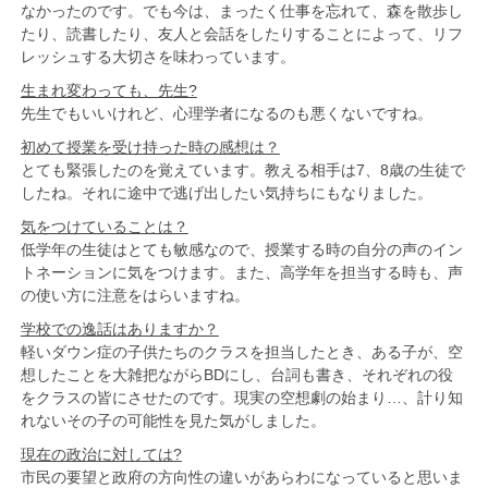
なかったのです。でも今は、まったく仕事を忘れて、森を散歩し
たり、読書したり、友人と会話をしたりすることによって、リフ
レッシュする大切さを味わっています。
生まれ変わっても、先生?
先生でもいいけれど、心理学者になるのも悪くないですね。
初めて授業を受け持った時の感想は？
とても緊張したのを覚えています。教える相手は7、8歳の生徒で
したね。それに途中で逃げ出したい気持ちにもなりました。
気をつけていることは？
低学年の生徒はとても敏感なので、授業する時の自分の声のイン
トネーションに気をつけます。また、高学年を担当する時も、声
の使い方に注意をはらいますね。
学校での逸話はありますか？
軽いダウン症の子供たちのクラスを担当したとき、ある子が、空
想したことを大雑把ながらBDにし、台詞も書き、それぞれの役
をクラスの皆にさせたのです。現実の空想劇の始まり…、計り知
れないその子の可能性を見た気がしました。
現在の政治に対しては?
市民の要望と政府の方向性の違いがあらわになっていると思いま