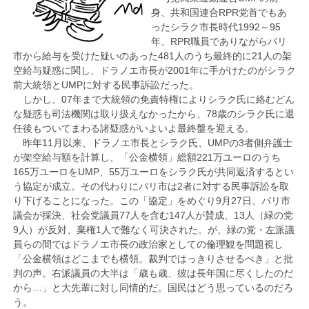
身、共和国連合RPR党首でもあ
ったシラク市長時代1992～95
年、RPR職員でありながらパリ
市から給与を受けた疑いのあった481人のうち最終的に21人の架
空給与疑惑に関し、ドラノエ市長が2001年に手がけたのがシラク
前大統領とUMPに対する民事訴訟だった。
しかし、07年まで大統領の免責特権によりシラク氏に絡むどん
な疑惑も司法機関は取り扱えなかったから、78歳のシラク氏に退
任後もついてまわる諸疑惑がいよいよ最終盤を迎える。
昨年11月以来、ドラノエ市長とシラク氏、UMPの3者側弁護士
が架空給与額を計算し、「公金横領」総額221万ユーロのうち
165万ユーロをUMP、55万ユーロをシラク氏が共同返済するとい
う協定が成立。その代わりにパリ市は2者に対する民事訴訟を取
り下げることになった。この「協定」をめぐり9月27日、パリ市
議会が採決、社会党議員77人を含む147人が賛成、13人（緑の党
9人）が反対、棄権1人で難なく可決された。が、緑の党・左派議
員らの間ではドラノエ市長の政治家としての倫理観を問題視し
「公金横領はどこまでも横領。裁判ではっきりさせるべき」と批
判の声。右派議員の大半は「歳も歳、彼は長年国に尽くしたのだ
から…」と大先輩に対し同情的だ。国民はどう思っているのだろ
う。