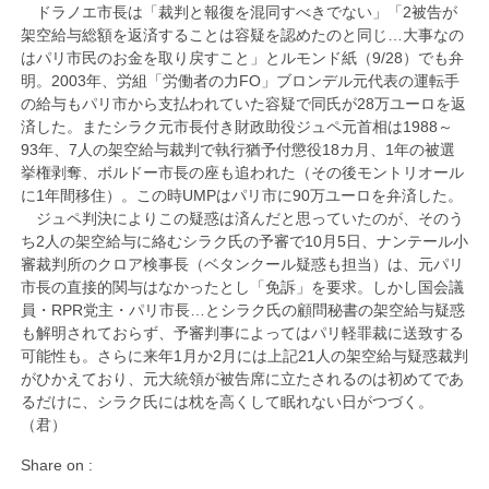
ドラノエ市長は「裁判と報復を混同すべきでない」「2被告が
架空給与総額を返済することは容疑を認めたのと同じ…大事なの
はパリ市民のお金を取り戻すこと」とルモンド紙（9/28）でも弁
明。2003年、労組「労働者の力FO」ブロンデル元代表の運転手
の給与もパリ市から支払われていた容疑で同氏が28万ユーロを返
済した。またシラク元市長付き財政助役ジュペ元首相は1988～
93年、7人の架空給与裁判で執行猶予付懲役18カ月、1年の被選
挙権剥奪、ボルドー市長の座も追われた（その後モントリオール
に1年間移住）。この時UMPはパリ市に90万ユーロを弁済した。
ジュペ判決によりこの疑惑は済んだと思っていたのが、そのう
ち2人の架空給与に絡むシラク氏の予審で10月5日、ナンテール小
審裁判所のクロア検事長（ベタンクール疑惑も担当）は、元パリ
市長の直接的関与はなかったとし「免訴」を要求。しかし国会議
員・RPR党主・パリ市長…とシラク氏の顧問秘書の架空給与疑惑
も解明されておらず、予審判事によってはパリ軽罪裁に送致する
可能性も。さらに来年1月か2月には上記21人の架空給与疑惑裁判
がひかえており、元大統領が被告席に立たされるのは初めてであ
るだけに、シラク氏には枕を高くして眠れない日がつづく。
（君）
Share on :