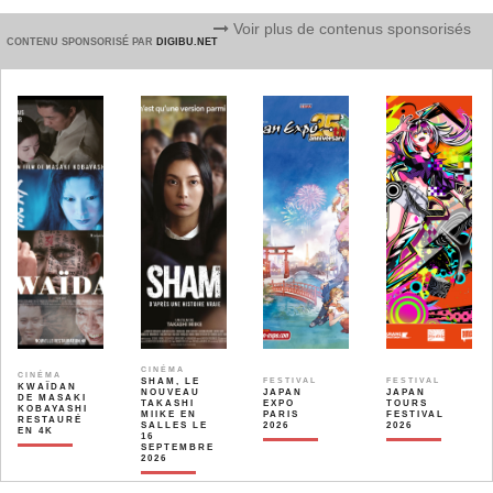
Voir plus de contenus sponsorisés
CONTENU SPONSORISÉ PAR
DIGIBU.NET
CINÉMA
CINÉMA
SHAM, LE
FESTIVAL
FESTIVAL
KWAÏDAN
NOUVEAU
JAPAN
JAPAN
DE MASAKI
TAKASHI
EXPO
TOURS
KOBAYASHI
MIIKE EN
PARIS
FESTIVAL
RESTAURÉ
SALLES LE
2026
2026
EN 4K
16
SEPTEMBRE
2026