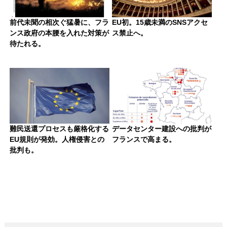
前代未聞の相次ぐ猛暑に、フラ
EU初。15歳未満のSNSアクセ
ンス政府の本腰を入れた対策が
ス禁止へ。
待たれる。
難民送還プロセスも厳格化する
データセンター建設への批判が
EU規則が発効。人権侵害との
フランスで高まる。
批判も。