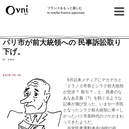
フランスをもっと楽しむ
le media franco-japonais
Home
フランスを知る
ニュース・社会問題
ニュース
パリ市が前大統領への 民事訴訟取り
下げ。
N° 685
2010-10-15
9月以来メディアにデカデカと
「ドラノエ市長とシラク前大統領
が交渉 ? 取引 ? 」と、両者のな
あなあ主義（?）を勘ぐるような
記事が飛び交った。いまや一市民
となったシラク前大統領に華々し
かったパリ市長時代のツケがまわ
ってきたようだ。
与党民衆運動連合UMPの前