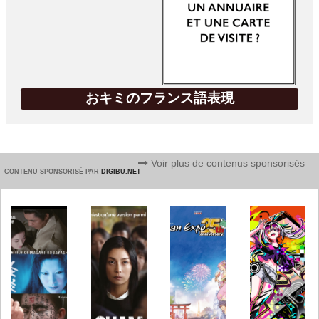
おキミのフランス語表現
Voir plus de contenus sponsorisés
CONTENU SPONSORISÉ PAR
DIGIBU.NET