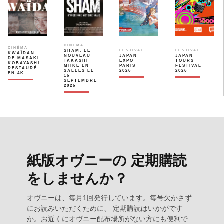
CINÉMA
CINÉMA
SHAM, LE
FESTIVAL
FESTIVAL
KWAÏDAN
NOUVEAU
JAPAN
JAPAN
DE MASAKI
TAKASHI
EXPO
TOURS
KOBAYASHI
MIIKE EN
PARIS
FESTIVAL
RESTAURÉ
SALLES LE
2026
2026
EN 4K
16
SEPTEMBRE
2026
紙版オヴニーの 定期購読
をしませんか？
オヴニーは、毎月1回発行しています。毎号欠かさず
にお読みいただくために、 定期購読はいかがです
か。お近くにオヴニー配布場所がない方にも便利で