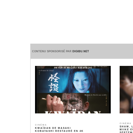
CONTENU SPONSORISÉ PAR
DIGIBU.NET
CINÉMA
CINÉMA
SHAM, 
KWAÏDAN DE MASAKI
MIIKE E
KOBAYASHI RESTAURÉ EN 4K
SEPTEM