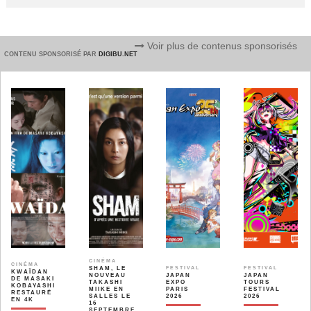
Voir plus de contenus sponsorisés
CONTENU SPONSORISÉ PAR
DIGIBU.NET
CINÉMA
CINÉMA
SHAM, LE
FESTIVAL
FESTIVAL
KWAÏDAN
NOUVEAU
JAPAN
JAPAN
DE MASAKI
TAKASHI
EXPO
TOURS
KOBAYASHI
MIIKE EN
PARIS
FESTIVAL
RESTAURÉ
SALLES LE
2026
2026
EN 4K
16
SEPTEMBRE