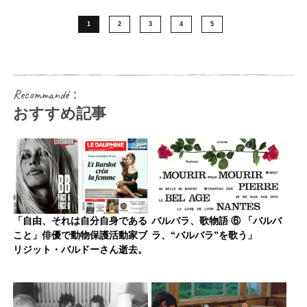
1
2
3
4
5
Recommandé：
おすすめ記事
「自由、それは自分自身である
バルバラ、歌物語 ⑥ 「バルバ
こと」俳優で動物保護活動家ブ
ラ、“バルバラ”を歌う」
リジット・バルドーさん逝去。