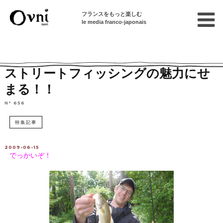
フランスをもっと楽しむ
le media franco-japonais
Home
フランスを知る
フランスの文化
ストリートフィッシングの魅力にせ
まる！！
N° 656
特集記事
2009-06-15
でっかいぞ！