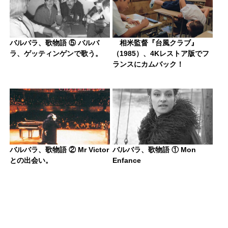
バルバラ、歌物語 ⑤ バルバ
相米監督『台風クラブ』
ラ、ゲッティンゲンで歌う。
（1985）、4Kレストア版でフ
ランスにカムバック！
バルバラ、歌物語 ② Mr Victor
バルバラ、歌物語 ① Mon
との出会い。
Enfance