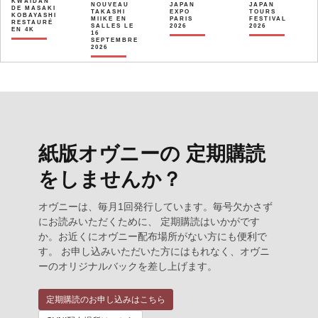
KWAÏDAN
NOUVEAU
JAPAN
JAPAN
DE MASAKI
TAKASHI
EXPO
TOURS
KOBAYASHI
MIIKE EN
PARIS
FESTIVAL
RESTAURÉ
SALLES LE
2026
2026
EN 4K
16
SEPTEMBRE
2026
紙版オヴニーの 定期購読
をしませんか？
オヴニーは、毎月1回発行しています。毎号欠かさず
にお読みいただくために、 定期購読はいかがです
か。お近くにオヴニー配布場所がない方にも便利で
す。 お申し込みいただいた方にはもれなく、オヴニ
ーのオリジナルバックを差し上げます。
定期購読のお申し込みはこちら