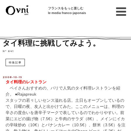
フランスをもっと楽しむ
le media franco-japonais
Home
フランスを知る
フランスの文化
タイ料理に挑戦してみよう。
N° 641
特集記事
2008-10-15
タイ料理のレストラン
ペイさんおすすめの、パリで人気のタイ料理レストランを紹
介。 ●Rajapreuk
スタッフの若々しいセンス溢れる店。土日もオープンしているの
で、日曜の夜、友人と出かけてみた。ここのメニューは、料理の
辛さの度合いを唐辛子マークで表しているのでわかりやすい。前
菜にエビの揚げ物（7.5€）と牛肉のサラダ（8€）、メインにイカ
の辛味炒め（10€）とパナンカレー（10.5€）、餅米（3.5€）を注