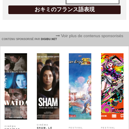
おキミのフランス語表現
Voir plus de contenus sponsorisés
CONTENU SPONSORISÉ PAR
DIGIBU.NET
CINÉMA
CINÉMA
SHAM, LE
FESTIVAL
FESTIVAL