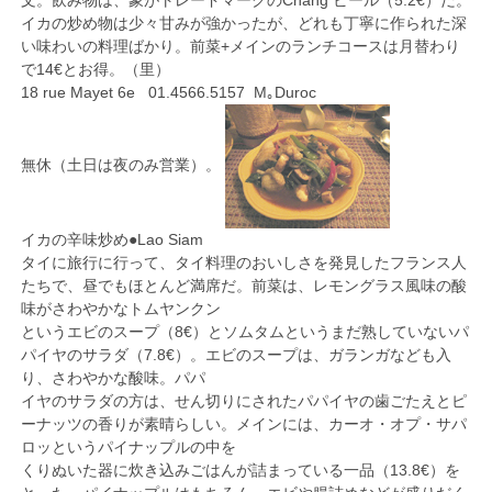
文。飲み物は、象がトレードマークのChang ビール（5.2€）だ。
イカの炒め物は少々甘みが強かったが、どれも丁寧に作られた深
い味わいの料理ばかり。前菜+メインのランチコースは月替わり
で14€とお得。（里）
18 rue Mayet 6e 01.4566.5157 M｡Duroc
無休（土日は夜のみ営業）。
イカの辛味炒め●Lao Siam
タイに旅行に行って、タイ料理のおいしさを発見したフランス人
たちで、昼でもほとんど満席だ。前菜は、レモングラス風味の酸
味がさわやかなトムヤンクン
というエビのスープ（8€）とソムタムというまだ熟していないパ
パイヤのサラダ（7.8€）。エビのスープは、ガランガなども入
り、さわやかな酸味。パパ
イヤのサラダの方は、せん切りにされたパパイヤの歯ごたえとピ
ーナッツの香りが素晴らしい。メインには、カーオ・オプ・サパ
ロッというパイナップルの中を
くりぬいた器に炊き込みごはんが詰まっている一品（13.8€）を