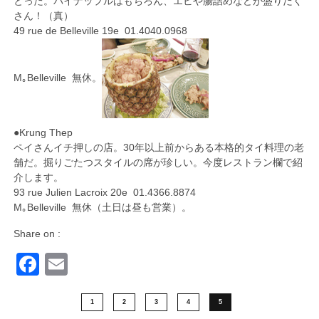
とった。パイナップルはもちろん、エビや腸詰めなどが盛りだく
さん！（真）
49 rue de Belleville 19e 01.4040.0968
M｡Belleville 無休。
●Krung Thep
ペイさんイチ押しの店。30年以上前からある本格的タイ料理の老
舗だ。掘りごたつスタイルの席が珍しい。今度レストラン欄で紹
介します。
93 rue Julien Lacroix 20e 01.4366.8874
M｡Belleville 無休（土日は昼も営業）。
Share on :
Facebook
Email
1
2
3
4
5