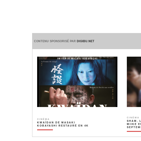
CONTENU SPONSORISÉ PAR
DIGIBU.NET
CINÉMA
CINÉMA
SHAM, 
KWAÏDAN DE MASAKI
MIIKE E
KOBAYASHI RESTAURÉ EN 4K
SEPTEM