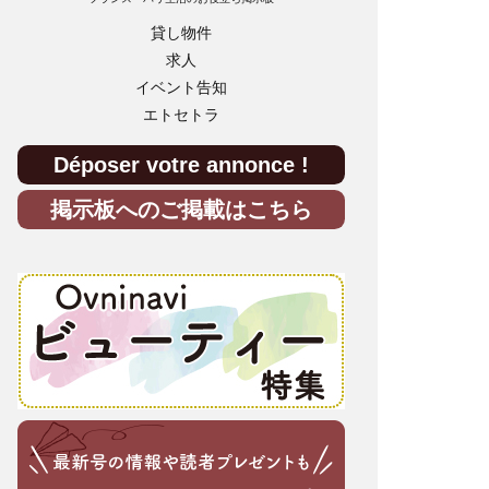
貸し物件
求人
イベント告知
エトセトラ
Déposer votre annonce !
掲示板へのご掲載はこちら