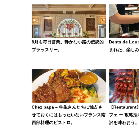
8月も毎日営業。静かな小路の伝統的
Dents de L
ブラッスリー。
まれた、楽し
Chez papa – 学生さんたちに独占さ
【Restaur
せておくにはもったいないフランス南
フェ ー 攻略
西部料理のビストロ。
沢を味わおう