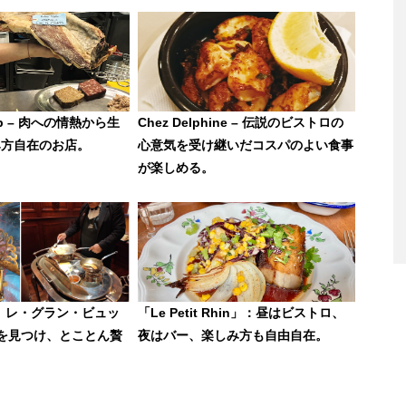
oup – 肉への情熱から生
Chez Delphine – 伝説のビストロの
み方自在のお店。
心意気を受け継いだコスパのよい食事
が楽しめる。
ant】レ・グラン・ビュッ
「Le Petit Rhin」：昼はビストロ、
法を見つけ、とことん贅
夜はバー、楽しみ方も自由自在。
。