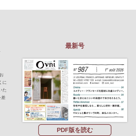
最新号
を
お
くに
いた
を差
PDF版を読む