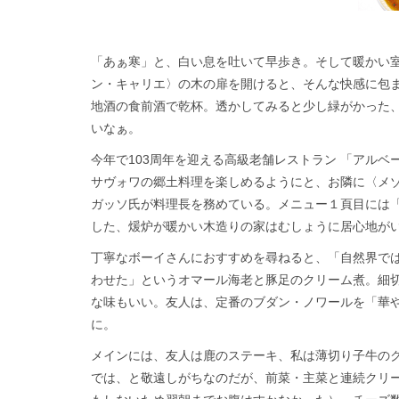
「あぁ寒」と、白い息を吐いて早歩き。そして暖かい
ン・キャリエ〉の木の扉を開けると、そんな快感に包
地酒の食前酒で乾杯。透かしてみると少し緑がかった
いなぁ。
今年で103周年を迎える高級老舗レストラン 「アル
サヴォワの郷土料理を楽しめるようにと、お隣に〈メゾ
ガッソ氏が料理長を務めている。メニュー１頁目には
した、煖炉が暖かい木造りの家はむしょうに居心地が
丁寧なボーイさんにおすすめを尋ねると、「自然界で
わせた」というオマール海老と豚足のクリーム煮。細
な味もいい。友人は、定番のブダン・ノワールを「華
に。
メインには、友人は鹿のステーキ、私は薄切り子牛の
では、と敬遠しがちなのだが、前菜・主菜と連続クリ