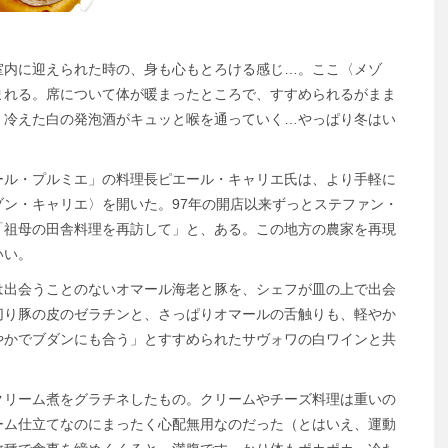
室内に迎えられた時の、身も心もとろける感じ…。ここ〈メゾ
まれる。席について体が暖まったところで、すすめられるがまま
、冷えた白の発泡酒がキュッと喉を通っていく…やっぱり冬はい
ベール・プルミエ」の料理長ピエール・キャリエ氏は、より手軽に
ン・キャリエ〉を開いた。97年の開店以来ずっとステファン・
「祖母の田舎料理を再訪して」と、ある。この地方の農家を再現
いい。
は出会うことのないオマール海老と豚を、シェフが皿の上で出会
切り豚の皮のゼラチンと、さっぱりオマールの舌触りも、軽やか
やかでブダンにも合う」とすすめられたサヴォワの白ワインと共
クリーム煮をグラチネしたもの。クリームやチーズ料理は重いの
ーム仕立てなのにまったく心配無用なのだった（とはいえ、運動