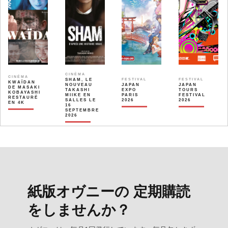
CINÉMA
CINÉMA
SHAM, LE
FESTIVAL
FESTIVAL
KWAÏDAN
NOUVEAU
JAPAN
JAPAN
DE MASAKI
TAKASHI
EXPO
TOURS
KOBAYASHI
MIIKE EN
PARIS
FESTIVAL
RESTAURÉ
SALLES LE
2026
2026
EN 4K
16
SEPTEMBRE
2026
紙版オヴニーの 定期購読
をしませんか？