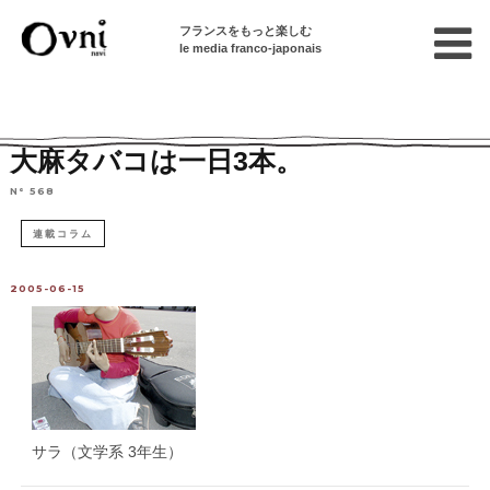
フランスをもっと楽しむ
le media franco-japonais
Home
連載終了記事
こども・学校生活
大麻タバコは一日3本。
N° 568
連載コラム
2005-06-15
サラ（文学系 3年生）