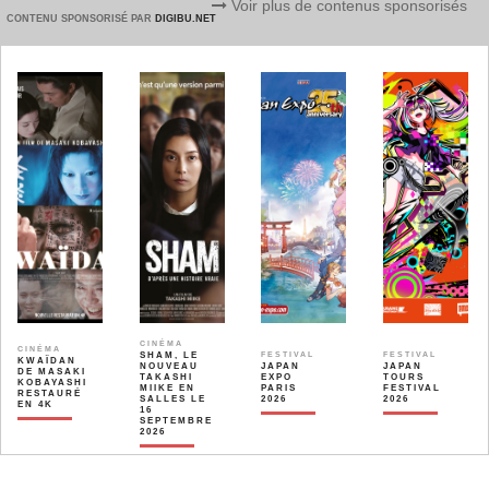
Voir plus de contenus sponsorisés
CONTENU SPONSORISÉ PAR
DIGIBU.NET
CINÉMA
CINÉMA
SHAM, LE
FESTIVAL
FESTIVAL
KWAÏDAN
NOUVEAU
JAPAN
JAPAN
DE MASAKI
TAKASHI
EXPO
TOURS
KOBAYASHI
MIIKE EN
PARIS
FESTIVAL
RESTAURÉ
SALLES LE
2026
2026
EN 4K
16
SEPTEMBRE
2026