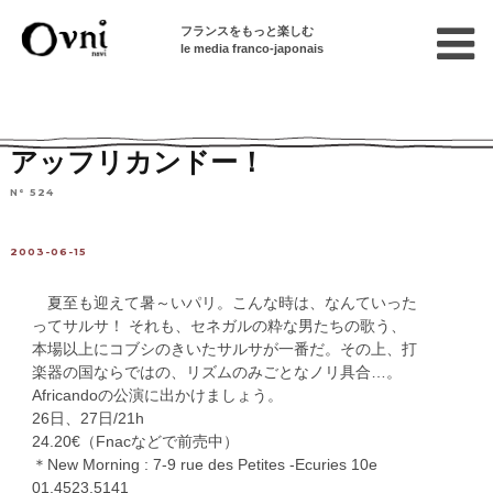
フランスをもっと楽しむ
le media franco-japonais
Home
連載終了記事
イベント・文化情報
アッフリカンドー！
N° 524
2003-06-15
夏至も迎えて暑～いパリ。こんな時は、なんていった
ってサルサ！ それも、セネガルの粋な男たちの歌う、
本場以上にコブシのきいたサルサが一番だ。その上、打
楽器の国ならではの、リズムのみごとなノリ具合…。
Africandoの公演に出かけましょう。
26日、27日/21h
24.20
€
（Fnacなどで前売中）
＊New Morning : 7-9 rue des Petites -Ecuries 10e
01.4523.5141