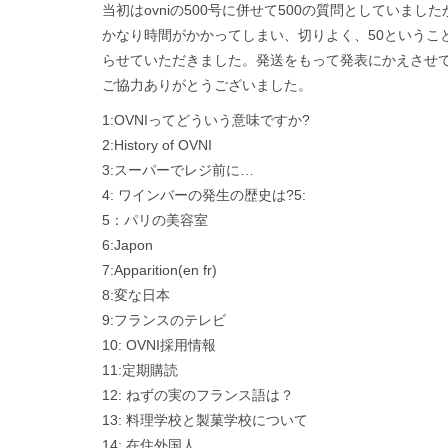
当初はovniの500号に併せて500の質問としていま
かなり時間がかかってしまい、切りよく、50というこ
らせていただきました。発送をもって発表にかえさせ
ご協力ありがとうございました。
1:OVNIってどういう意味ですか?
2:History of OVNI
3:スーパーでレジ前に…
4: ワインバーの発生の歴史は?5:
5：パリの美容室
6:Japon
7:Apparition(en fr)
8:変な日本
9:フランスのテレビ
10: OVNI採用情報
11:定期購読
12: ねずの実のフランス語は？
13: 料理学校と製菓学校について
14: 在住外国人