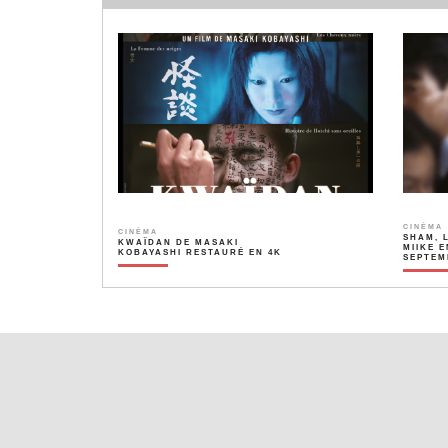
CINÉMA
CINÉMA
SHAM, 
KWAÏDAN DE MASAKI
MIIKE E
KOBAYASHI RESTAURÉ EN 4K
SEPTEM