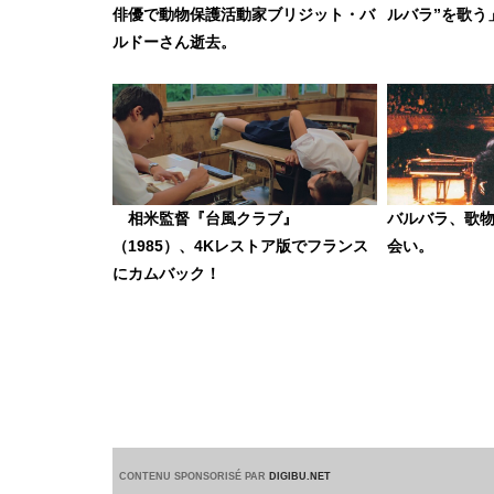
俳優で動物保護活動家ブリジット・バ
ルバラ”を歌う
ルドーさん逝去。
相米監督『台風クラブ』
バルバラ、歌物語 
（1985）、4Kレストア版でフランス
会い。
にカムバック！
CONTENU SPONSORISÉ PAR
DIGIBU.NET