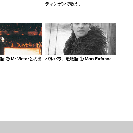
」
ティンゲンで歌う。
② Mr Victorとの出
バルバラ、歌物語 ① Mon Enfance