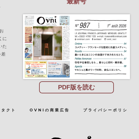
最新号
を
お
くに
いた
を差
PDF版を読む
ンタクト
OVNIの商業広告
プライバシーポリシ