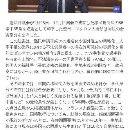
憲法評議会が1月25日、12月に国会で成立した移民規制法の86
条中35条を違憲として却下した翌日、マクロン大統領は同法の合
憲部分を公布した。
この法案は、難民申請手続きの迅速化や国外退去の簡略化、人
手不足の業界における不法労働者への滞在許可発給の容易化を目
的にダルマナン内相が昨年2月に提出した。だが共和党が過半数
を占める上院で、不法滞在者への国家医療支援（AME）の廃止、
外国人の福祉手当受給資格の厳格化、生地主義の制限など、政府
案にはなかった修正案が追加されたものが、最終的に国会で可決
された。
その法案では、年間の移民受入数を国会で決めるほか、学生身
分の滞在には保証金が必要になり、6ヵ月以上合法的に滞在すれ
ば外国人にも仏人と同じく支給される福祉手当(家族手当、住宅
手当など）の受給条件が厳しくなって5年間の滞在が必要に。こ
の点は左派や人権擁護団体から「フランス人優遇措置」と激しく
批判された。国籍取得についても、結婚の場合は、婚姻期間要件
が現行の4年から5年に、在住期間要件は5年から10年へ。生地主
義により現在は外国人の両親から生まれた子は18歳で自動的に仏