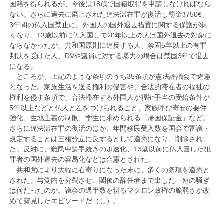
国籍を得られるが、今後は18歳で国籍取得を申請しなければなら
ない。さらに過去に廃止された違法滞在罪が復活し罰金3750€、
3年間の仏入国禁止に。外国人の国外退去措置に関する保護が弱
くなり、13歳以前に仏入国して20年以上の人は国外退去の対象に
ならなかったが、共和国原則に違反する人、禁固5年以上の有罪
判決を受けた人、DVや議員に対する暴力の場合は禁固3年で退去
になる。
ところが、上記のような条項のうち35条項が憲法評議会で違憲
となった。家族生活を送る権利の侵害や、合法的滞在者の福祉の
権利を侵す条項で、合法滞在する外国人が福祉手当の受給条件が
5年以上などと仏人と差をつけられること、家族呼び寄せの要件
強化、生地主義の制限、学生に求められる「帰国保証金」など。
さらに違法滞在罪の復活のほか、年間移民受入数を国会で審議・
規定することは三権分立に反するとして違憲になり、削除され
た。反対に、難民申請手続きの加速化、13歳以前に仏入国した犯
罪者の国外退去の容易化などは合憲とされた。
共和党により大幅に右寄りになった末に、多くの条項を違憲と
された。与党内を分裂させ、閣僚の辞任者まで出した一連の騒ぎ
は何だったのか。議会の過半数を切るマクロン政権の脆弱さが改
めて露見したエピソードだ（し）。