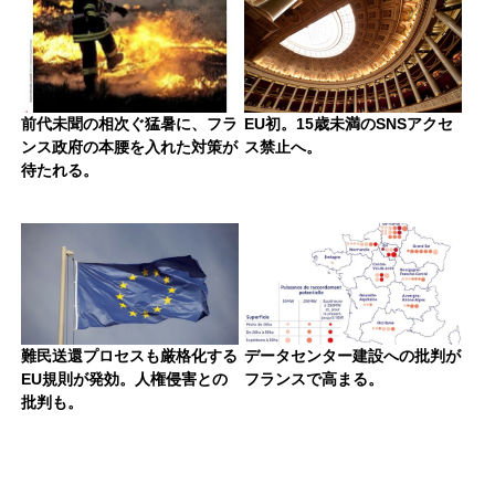
前代未聞の相次ぐ猛暑に、フラ
EU初。15歳未満のSNSアクセ
ンス政府の本腰を入れた対策が
ス禁止へ。
待たれる。
難民送還プロセスも厳格化する
データセンター建設への批判が
EU規則が発効。人権侵害との
フランスで高まる。
批判も。