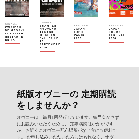
CINÉMA
CINÉMA
SHAM, LE
FESTIVAL
FESTIVAL
KWAÏDAN
NOUVEAU
JAPAN
JAPAN
DE MASAKI
TAKASHI
EXPO
TOURS
KOBAYASHI
MIIKE EN
PARIS
FESTIVAL
RESTAURÉ
SALLES LE
2026
2026
EN 4K
16
SEPTEMBRE
2026
紙版オヴニーの 定期購読
をしませんか？
オヴニーは、毎月1回発行しています。毎号欠かさず
にお読みいただくために、 定期購読はいかがです
か。お近くにオヴニー配布場所がない方にも便利で
す。 お申し込みいただいた方にはもれなく、オヴニ