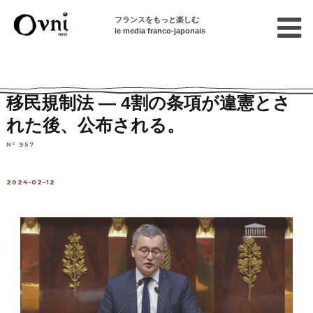
フランスをもっと楽しむ
le media franco-japonais
Home
フランスを知る
ニュース・社会問題
ニュース
移民規制法 ― 4割の条項が違憲とさ
れた後、公布される。
N° 957
2024-02-12