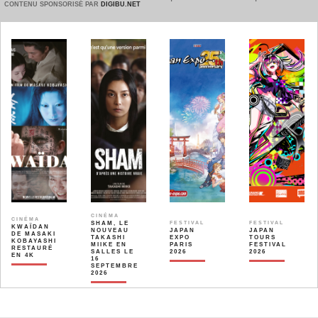
CONTENU SPONSORISÉ PAR
DIGIBU.NET
CINÉMA
CINÉMA
SHAM, LE
FESTIVAL
FESTIVAL
KWAÏDAN
NOUVEAU
JAPAN
JAPAN
DE MASAKI
TAKASHI
EXPO
TOURS
KOBAYASHI
MIIKE EN
PARIS
FESTIVAL
RESTAURÉ
SALLES LE
2026
2026
EN 4K
16
SEPTEMBRE
2026