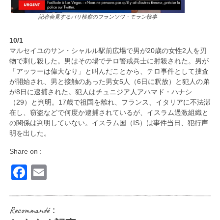
記者会見するパリ検察のフランソワ・モラン検事
10/1
マルセイユのサン・シャルル駅前広場で男が20歳の女性2人を刃
物で刺し殺した。男はその場でテロ警戒兵士に射殺された。男が
「アッラーは偉大なり」と叫んだことから、テロ事件として捜査
が開始され、男と接触のあった男女5人（6日に釈放）と犯人の弟
が8日に逮捕された。犯人はチュニジア人アハマド・ハナシ
（29）と判明。17歳で祖国を離れ、フランス、イタリアに不法滞
在し、窃盗などで何度か逮捕されているが、イスラム過激組織と
の関係は判明していない。イスラム国（IS）は事件当日、犯行声
明を出した。
Share on :
Facebook
Email
Recommandé：