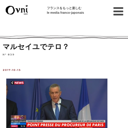
フランスをもっと楽しむ
le media franco-japonais
Home
フランスを知る
ニュース・社会問題
フランスの出来事
マルセイユでテロ？
N° 839
2017-10-13