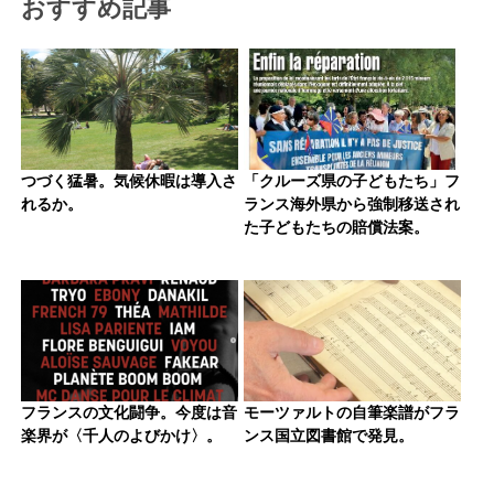
おすすめ記事
つづく猛暑。気候休暇は導入さ
「クルーズ県の子どもたち」フ
れるか。
ランス海外県から強制移送され
た子どもたちの賠償法案。
フランスの文化闘争。今度は音
モーツァルトの自筆楽譜がフラ
楽界が〈千人のよびかけ〉。
ンス国立図書館で発見。