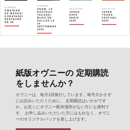
CINÉMA
CINÉMA
SHAM, LE
FESTIVAL
FESTIVAL
KWAÏDAN
NOUVEAU
JAPAN
JAPAN
DE MASAKI
TAKASHI
EXPO
TOURS
KOBAYASHI
MIIKE EN
PARIS
FESTIVAL
RESTAURÉ
SALLES LE
2026
2026
EN 4K
16
SEPTEMBRE
2026
紙版オヴニーの 定期購読
をしませんか？
オヴニーは、毎月1回発行しています。毎号欠かさず
にお読みいただくために、 定期購読はいかがです
か。お近くにオヴニー配布場所がない方にも便利で
す。 お申し込みいただいた方にはもれなく、オヴニ
ーのオリジナルバックを差し上げます。