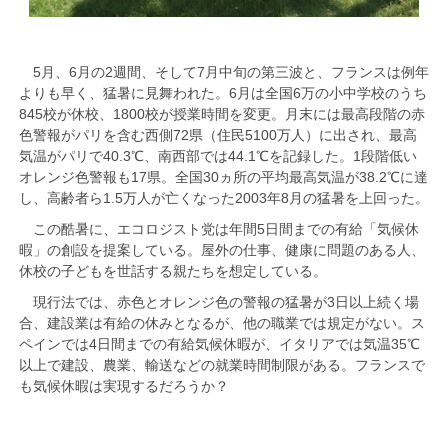
5月、6月の2週間、そして7月中旬の第三波と、フランスは例年
よりも早く、猛暑に見舞われた。6月は全国6万の小中学校のうち
845校が休校、1800校が授業時間を変更。月末には最高段階の赤
色警報がパリを含む西側72県（住民5100万人）に出され、最高
気温がパリで40.3℃、南西部では44.1℃を記録した。1段階低い
オレンジ色警報も17県。全国30ヵ所の平均最高気温が38.2℃に達
し、高齢者ら1.5万人が亡くなった2003年8月の猛暑を上回った。
この酷暑に、エコロジスト党は年間5日間までの有給「気候休
暇」の創設を提案している。屋外の仕事、健康に問題のある人、
休校の子どもを世話する親たちを想定している。
現行法では、赤色とオレンジ色の警報の猛暑が3日以上続く場
合、建設業は有給の休みとなるが、他の職業では規定がない。ス
ペインでは4日間までの有給気候休暇が、イタリアでは気温35℃
以上で建設、農業、輸送などの就業時間制限がある。フランスで
も気候休暇は実現するだろうか？