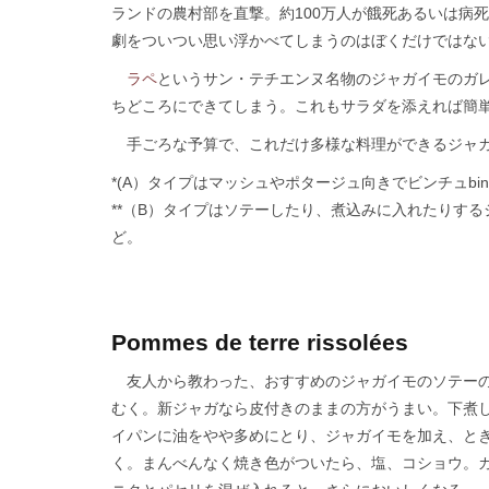
ランドの農村部を直撃。約100万人が餓死あるいは病
劇をついつい思い浮かべてしまうのはぼくだけではな
ラペ
というサン・テチエンヌ名物のジャガイモのガ
ちどころにできてしまう。これもサラダを添えれば簡
手ごろな予算で、これだけ多様な料理ができるジャ
*(A）タイプはマッシュやポタージュ向きでビンチュbin
**（B）タイプはソテーしたり、煮込みに入れたりするジャガ
ど。
Pommes de terre rissolées
友人から教わった、おすすめのジャガイモのソテーの
むく。新ジャガなら皮付きのままの方がうまい。下煮
イパンに油をやや多めにとり、ジャガイモを加え、とき
く。まんべんなく焼き色がついたら、塩、コショウ。