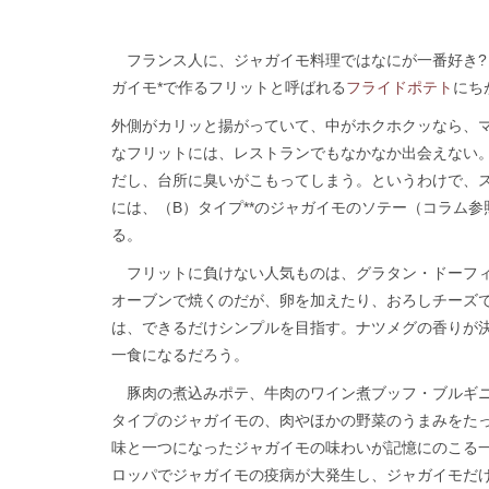
フランス人に、ジャガイモ料理ではなにが一番好き?
ガイモ*で作るフリットと呼ばれる
フライドポテト
にち
外側がカリッと揚がっていて、中がホクホクッなら、
なフリットには、レストランでもなかなか出会えない
だし、台所に臭いがこもってしまう。というわけで、
には、（B）タイプ**のジャガイモのソテー（コラム
る。
フリットに負けない人気ものは、グラタン・ドーフィ
オーブンで焼くのだが、卵を加えたり、おろしチーズ
は、できるだけシンプルを目指す。ナツメグの香りが
一食になるだろう。
豚肉の煮込みポテ、牛肉のワイン煮ブッフ・ブルギニ
タイプのジャガイモの、肉やほかの野菜のうまみをた
味と一つになったジャガイモの味わいが記憶にのこる一品
ロッパでジャガイモの疫病が大発生し、ジャガイモだ