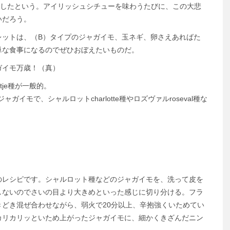
死したという。アイリッシュシチューを味わうたびに、この大悲
いだろう。
レットは、（B）タイプのジャガイモ、玉ネギ、卵さえあればた
単な食事になるのでぜひおぼえたいものだ。
ガイモ万歳！（真）
tje種が一般的。
イモで、シャルロットcharlotte種やロズヴァルroseval種な
レシピです。シャルロット種などのジャガイモを、洗って皮を
しないのでさいの目より大きめといった感じに切り分ける。フラ
どき混ぜ合わせながら、弱火で20分以上、辛抱強くいためてい
カリカリッといため上がったジャガイモに、細かくきざんだニン