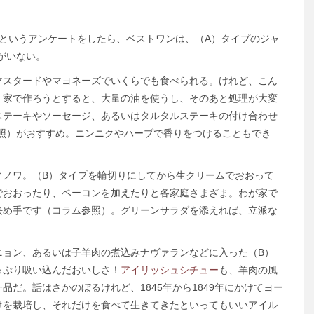
というアンケートをしたら、ベストワンは、（A）タイプのジャ
がいない。
マスタードやマヨネーズでいくらでも食べられる。けれど、こん
。家で作ろうとすると、大量の油を使うし、そのあと処理が大変
ステーキやソーセージ、あるいはタルタルステーキの付け合わせ
参照）がおすすめ。ニンニクやハーブで香りをつけることもでき
ノワ。（B）タイプを輪切りにしてから生クリームでおおって
でおおったり、ベーコンを加えたりと各家庭さまざま。わが家で
決め手です（コラム参照）。グリーンサラダを添えれば、立派な
ョン、あるいは子羊肉の煮込みナヴァランなどに入った（B）
っぷり吸い込んだおいしさ！
アイリッシュシチュー
も、羊肉の風
だ。話はさかのぼるけれど、1845年から1849年にかけてヨー
けを栽培し、それだけを食べて生きてきたといってもいいアイル