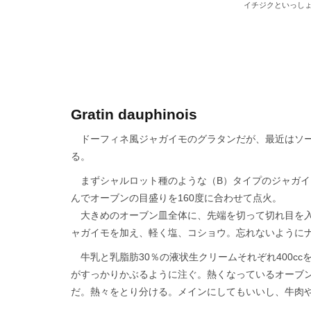
イチジクといっし
Gratin dauphinois
ドーフィネ風ジャガイモのグラタンだが、最近はソー
る。
まずシャルロット種のような（B）タイプのジャガイ
んでオーブンの目盛りを160度に合わせて点火。
大きめのオーブン皿全体に、先端を切って切れ目を入
ャガイモを加え、軽く塩、コショウ。忘れないように
牛乳と乳脂肪30％の液状生クリームそれぞれ400c
がすっかりかぶるように注ぐ。熱くなっているオーブ
だ。熱々をとり分ける。メインにしてもいいし、牛肉