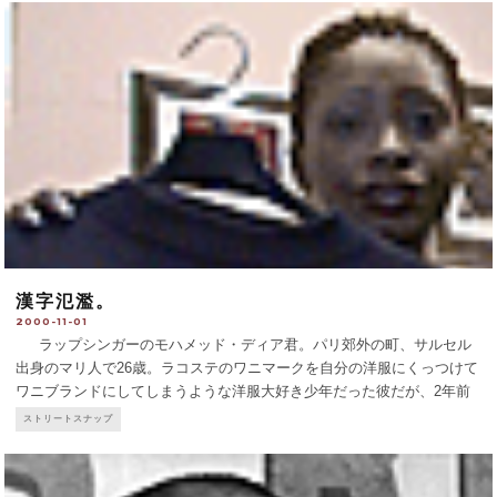
漢字氾濫。
2000-11-01
ラップシンガーのモハメッド・ディア君。パリ郊外の町、サルセル
出身のマリ人で26歳。ラコステのワニマークを自分の洋服にくっつけて
ワニブランドにしてしまうような洋服大好き少年だった彼だが、2年前
から自分のブランドを持つようになった。 リーバイスをフランスで
ストリートスナップ
最初に販売したB・ジョブロンスキーが
...