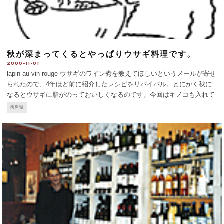
秋が深まってくるとやっぱりウサギ料理です。
2000-11-01
lapin au vin rouge ウサギのワイン煮を教えてほしいというメールが寄せ
られたので、4年ほど前に紹介したレシピをリバイバル。とにかく秋に
なるとウサギに脂がのっておいしくなるのです。今回はキノコも入れて
ちょっと贅沢にしました。 ウサギは 六つに切り分けてもらって買って
肉料理
くる。大きなボールにとって塩、コ
...