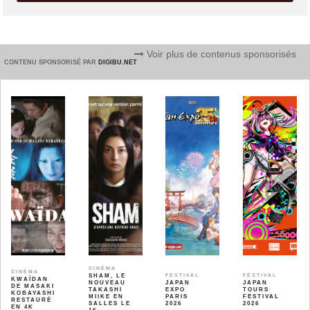
Voir plus de contenus sponsorisés
CONTENU SPONSORISÉ PAR
DIGIBU.NET
CINÉMA
CINÉMA
SHAM, LE
FESTIVAL
FESTIVAL
KWAÏDAN
NOUVEAU
JAPAN
JAPAN
DE MASAKI
TAKASHI
EXPO
TOURS
KOBAYASHI
MIIKE EN
PARIS
FESTIVAL
RESTAURÉ
SALLES LE
2026
2026
EN 4K