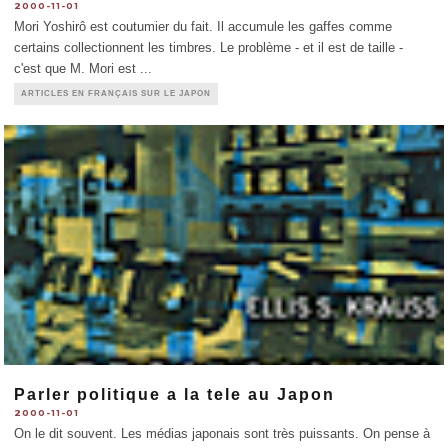
2000-11-01
Mori Yoshirô est coutumier du fait. Il accumule les gaffes comme
certains collectionnent les timbres. Le problème - et il est de taille -
c'est que M. Mori est
...
ARTICLES EN FRANÇAIS SUR LE JAPON
Parler politique a la tele au Japon
2000-11-01
On le dit souvent. Les médias japonais sont très puissants. On pense à