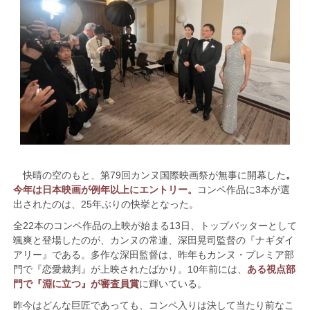
快晴の空のもと、第79回カンヌ国際映画祭が無事に開幕した
。
今年は日本映画が例年以上にエントリー。
コンペ作品に3本が選
出されたのは、25年ぶりの快挙となった。
全22本のコンペ作品の上映が始まる13日、トップバッターとして
颯爽と登場したのが、カンヌの常連、深田晃司監督の『ナギダイ
アリー』である。多作な深田監督は、昨年もカンヌ・プレミア部
門で『恋愛裁判』が上映されたばかり。10年前には、
ある視点部
門で『淵に立つ』が審査員賞
に輝いている。
昨今はどんな巨匠であっても、コンペ入りは決して当たり前なこ