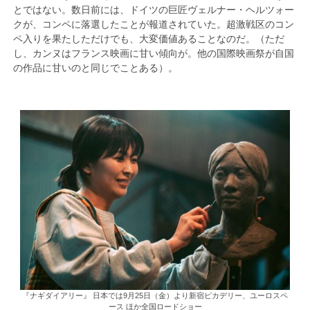
とではない。数日前には、ドイツの巨匠ヴェルナー・ヘルツォー
クが、コンペに落選したことが報道されていた。超激戦区のコン
ペ入りを果たしただけでも、大変価値あることなのだ。（ただ
し、カンヌはフランス映画に甘い傾向が。他の国際映画祭が自国
の作品に甘いのと同じでことある）。
『ナギダイアリー』 日本では9月25日（金）より新宿ピカデリー、ユーロスペ
ース ほか全国ロードショー