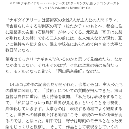
© 2026 ナギダイアリー・パートナーズ (スターサンズ/八朔ラボ/ワンダースト
ラック) / Survivance / Momo Film Co.
『ナギダイアリー』は芸術家の女性2人が主人公の人間ドラマ。
田舎暮らしをする彫刻家の寄子（松たか子）のもとへ、都会に住
む建築家の友梨（石橋静河）がやってくる。元家族（寄子は友梨
が別れた夫の姉）である二人の前には、友人知人などが現れ、互
いに気持ちを伝え合い、過去や現在にあらためて向き合う大事な
数日間となる。
筆者はてっきり “ナギさん”がいるのかと思って見始めたら、なか
なか出てこない。それもそのはず、それは架空の街の名前だっ
た。モデルとなった街が、「岡山県奈義町」なのだ。
14日には本作の記者会見が開かれた。会場からは、主人公たち
の職業に関連して、「芸術」についての質問が飛んできた。深田
監督は自作に重ね、熱く持論を展開。「私たちは表現をすること
で、『私にはこういう風に世界が見える』ということを可視化、
具体化していきます。大事なのは、表現する過程でよく観察する
こと。世界への解像度上げる過程にこそ、表現の一番の価値があ
るのでは」と語った。劇中では、寄子は彫刻のモデルとなった友
梨をじっくりと観察し、そして、作品として表現をしていくの