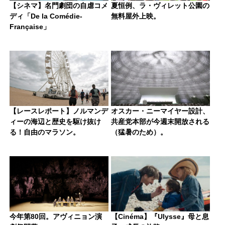
【シネマ】名門劇団の自虐コメ
夏恒例、ラ・ヴィレット公園の
ディ「De la Comédie-
無料屋外上映。
Française」
【レースレポート】ノルマンデ
オスカー・ニーマイヤー設計、
ィーの海辺と歴史を駆け抜け
共産党本部が今週末開放される
る！自由のマラソン。
（猛暑のため）。
今年第80回。アヴィニョン演
【Cinéma】『Ulysse』母と息