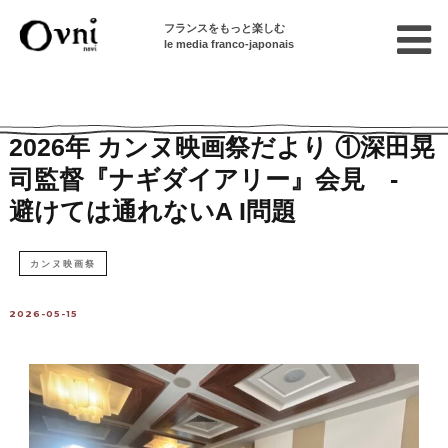
フランスをもっと楽しむ
le media franco-japonais
Home
パリで遊ぶ
2026年 カンヌ映画祭だより ①深田晃
司監督『ナギダイアリー』会見 -
避けては通れないA I問題
カンヌ映画祭
2026-05-15