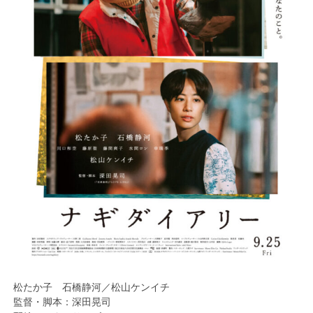
松たか子 石橋静河／松山ケンイチ
監督・脚本：深田晃司