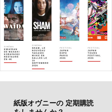
CINÉMA
CINÉMA
SHAM, LE
FESTIVAL
FESTIVAL
KWAÏDAN
NOUVEAU
JAPAN
JAPAN
DE MASAKI
TAKASHI
EXPO
TOURS
KOBAYASHI
MIIKE EN
PARIS
FESTIVAL
RESTAURÉ
SALLES LE
2026
2026
EN 4K
16
SEPTEMBRE
2026
紙版オヴニーの 定期購読