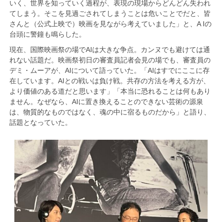
いく、世界を知っていく過程が、表現の現場からどんどん失われ
てしまう。そこを見過ごされてしまうことは危いことでだと、皆
さんと（公式上映で）映画を見ながら考えていました」と、A Iの
台頭に警鐘も鳴らした。
現在、国際映画祭の場でAIは大きな争点。カンヌでも避けては通
れない話題だ。映画祭初日の審査員記者会見の場でも、審査員の
デミ・ムーアが、AIについて語っていた。「AIはすでにここに存
在しています。AIとの戦いは負け戦。共存の方法を考える方が、
より価値のある道だと思います」「本当に恐れることは何もあり
ません。なぜなら、AIに置き換えることのできない芸術の源泉
は、物質的なものではなく、魂の中に宿るものだから」と語り、
話題となっていた。