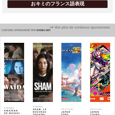
おキミのフランス語表現
Voir plus de contenus sponsorisés
CONTENU SPONSORISÉ PAR
DIGIBU.NET
CINÉMA
CINÉMA
SHAM, LE
FESTIVAL
FESTIVAL
KWAÏDAN
NOUVEAU
JAPAN
JAPAN
DE MASAKI
TAKASHI
EXPO
TOURS