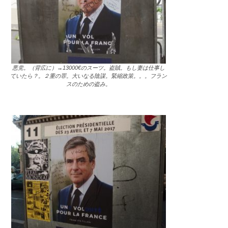
悪党。（背広に）→13000€のスーツ。盗賊。もし妻は仕事し
ていたら？。２重の罪。大いなる陰謀。緊縮政策。。。フラン
スのための盗み。