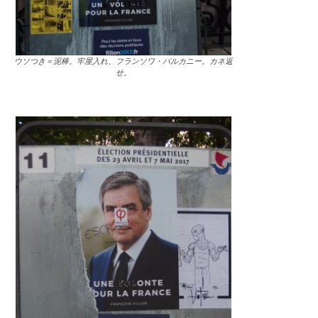
ウソつき＝泥棒。牢屋入れ、フランソワ・バルカニー。カネ返
せ。