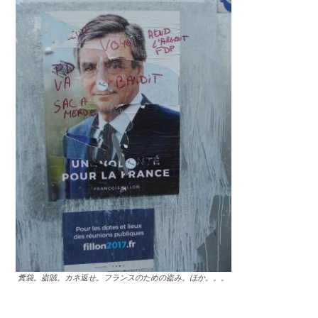
糞袋。盗賊。カネ返せ。フランスのための盗み。ほか。。。