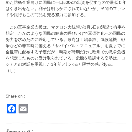
めた防衛企業向けに国民に一口500€の出資を促すもので最低５年
は引き出せない。利子は明らかにされていないが、民間のファン
ドや銀行もこの商品を売る努力に参加する。
この軍事企業支援は、マクロン大統領が3月5日の演説で有事を
想定したかのような国民の結束の呼びかけで軍備強化への国民の
努力を求めたのに呼応している。政府は工場事故、気候危機、戦
争などの非常時に備える「サバイバル・マニュアル」を夏までに
全世帯に配布する予定だが、時期が時期だけに欧州での戦争危機
を想定したものと受け取られている。危機を強調する姿勢は、ロ
シアとの対話を重視した3年前と比べると隔世の感がある。
（し）
Share on :
Facebook
Email
Recommandé：