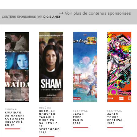
Voir plus de contenus sponsorisés
CONTENU SPONSORISÉ PAR
DIGIBU.NET
CINÉMA
CINÉMA
SHAM, LE
FESTIVAL
FESTIVAL
KWAÏDAN
NOUVEAU
JAPAN
JAPAN
DE MASAKI
TAKASHI
EXPO
TOURS
KOBAYASHI
MIIKE EN
PARIS
FESTIVAL
RESTAURÉ
SALLES LE
2026
2026
EN 4K
16
SEPTEMBRE
2026