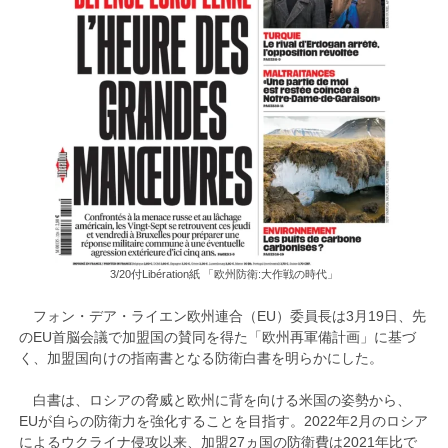
3/20付Libération紙 「欧州防衛:大作戦の時代」
フォン・デア・ライエン欧州連合（EU）委員長は3月19日、先
のEU首脳会議で加盟国の賛同を得た「欧州再軍備計画」に基づ
く、加盟国向けの指南書となる防衛白書を明らかにした。
白書は、ロシアの脅威と欧州に背を向ける米国の姿勢から、
EUが自らの防衛力を強化することを目指す。2022年2月のロシア
によるウクライナ侵攻以来、加盟27ヵ国の防衛費は2021年比で