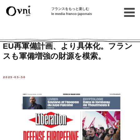
フランスをもっと楽しむ
le media franco-japonais
Home
フランスを知る
ニュース・社会問題
ニュース
EU再軍備計画、より具体化。フラン
スも軍備増強の財源を模索。
2025-03-30