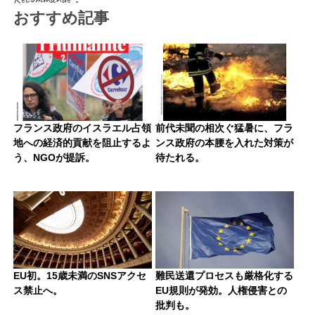
おすすめ記事
フランス政府のイスラエル占領
前代未聞の相次ぐ猛暑に、フラ
地への経済的貢献を阻止するよ
ンス政府の本腰を入れた対策が
う、NGOが提訴。
待たれる。
EU初。15歳未満のSNSアクセ
難民送還プロセスも厳格化する
ス禁止へ。
EU規則が発効。人権侵害との
批判も。