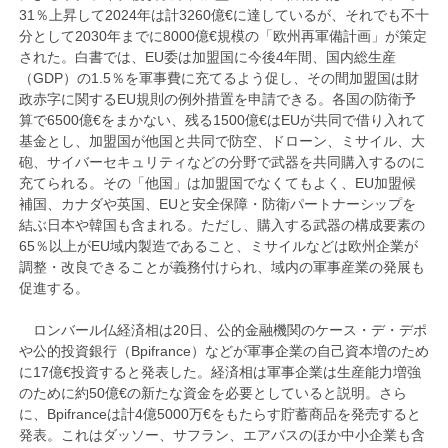
31％上昇して2024年は計3260億€に達しているが、それでも不十
分として2030年までに8000億€規模の「欧州再軍備計画」が策定
された。白書では、EU委は加盟国に今後4年間、国内総生産
（GDP）の1.5％を軍事費に充てるよう促し、その間加盟国は財
政赤字に関するEU規則の例外措置を申請できる。各国の防衛予
算で6500億€をまかない、残る1500億€はEUが共同で借り入れて
基金とし、加盟国が他国と共同で防空、ドローン、ミサイル、大
砲、サイバーセキュリティなどの分野で武器を共同購入するのに
充てられる。その「他国」は加盟国でなくてもよく、EU加盟候
補国、カナダや英国、EUと安全保障・防衛パートナーシップを
結ぶ日本や韓国も含まれる。ただし、購入する武器の構成要素の
65％以上がEU域内製造であること、ミサイルなどは欧州企業が
調整・改良できることが義務付けられ、域内の軍事産業の発展も
促進する。
ロンバール仏経済相は20日、公的金融機関のケース・デ・デポ
や公的投資銀行（Bpifrance）などが軍事企業の自己資本増のため
に17億€投資すると発表した。経済相は軍事企業は生産能力増強
のために約50億€の新たな資金を必要としていると説明。さら
に、Bpifranceは計4億5000万€をもたらす貯蓄商品を発売すると
発表。これはダッソー、サフラン、エアバスのほか中小企業も含