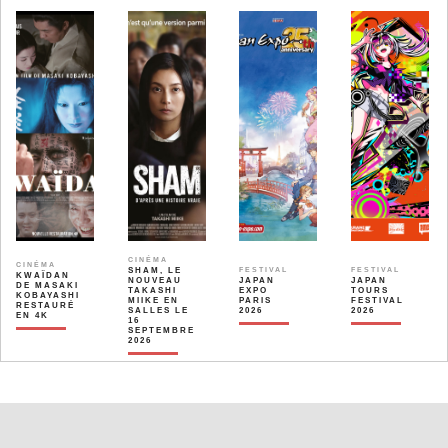
CINÉMA
CINÉMA
SHAM, LE
FESTIVAL
FESTIVAL
KWAÏDAN
NOUVEAU
JAPAN
JAPAN
DE MASAKI
TAKASHI
EXPO
TOURS
KOBAYASHI
MIIKE EN
PARIS
FESTIVAL
RESTAURÉ
SALLES LE
2026
2026
EN 4K
16
SEPTEMBRE
2026