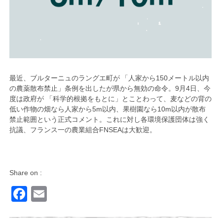
最近、ブルターニュのラングエ町が 「人家から150メートル以内
の農薬散布禁止」条例を出したが県から無効の命令。9月4日、今
度は政府が 「科学的根拠をもとに」とことわって、麦などの背の
低い作物の畑なら人家から5m以内、果樹園なら10m以内が散布
禁止範囲という正式コメント。これに対し各環境保護団体は強く
抗議、フランス一の農業組合FNSEAは大歓迎。
Share on :
Facebook
Email