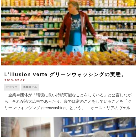
L’illusion verte グリーンウォッシングの実態。
2019-02-12
社会ラボ
連載コラム
企業や団体が「環境に良い持続可能なことをしている」と公言しなが
ら、それが誇大広告であったり、裏では逆のことをしていることを「グ
リーンウォッシング greenwashing」という。 オーストリアのヴェル
ナー・ボーテ監督は、ドイツ人の作家でジャーナリストのカトリン・ハ
ートマンを [...]