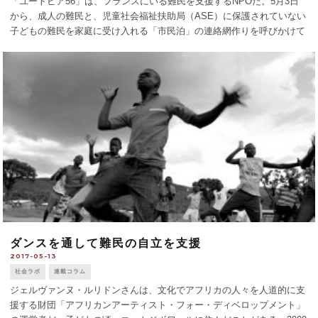
「ユートピア56」は、フランスにいる難民を支援するNPOだ。5月3日
から、成人の難民と、児童社会福祉扶助局（ASE）に保護されていない
子どもの難民を家庭に受け入れる「市民泊」の連絡網作りを呼びかけて
いる。施設に入れない多くのエチオピア、マリ、スーダン、ソマリア、
アフガニスタンから [...]
ダンスを通して難民の自立を支援
2017-05-13
社会ラボ
連載コラム
ジェルヴァンヌ・ルリドンさんは、文化でアフリカの人々を人道的に支
援する財団「アフリカンアーティスト・フォー・ディベロップメント」