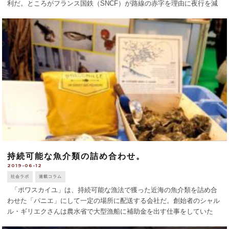
利だ。ところがフランス国鉄（SNCF）が路線の赤字を理由に夜行を減
らし、ついにパリとトゥールーズ/ロデス/ブリアンソン/ラトゥール・
ド・キャロル（ピレ [...]
持続可能な魚介類の詰め合わせ。
2019-06-12
社会ラボ
連載コラム
「ポワスカイユ」は、持続可能な漁法で獲った近海の魚介類を詰め合
わせた「パニエ」にして一定の場所に配送する会社だ。創始者のシャル
ル・ギリエクさんは農水省で大型漁船に補助金を出す仕事をしていた
が、「世界を変えたい」と、2015年に小型漁船を援助するこの仕事をイ