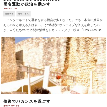
署名運動が政治を動かす
2017-11-11
社会ラボ
連載コラム
インターネットで署名をする機会が多くなった。でも、本当に効果が
あるのかと考える人は多い。その疑問にポシティブな答えを出したの
が、自分たちの7カ月間の活動をドキュメンタリー映画 「Des Clics De
Conscience （意識の切り替え） 」にしたジョナタン・アティアス [...]
修復でバカンスを過ごす
2017-07-06