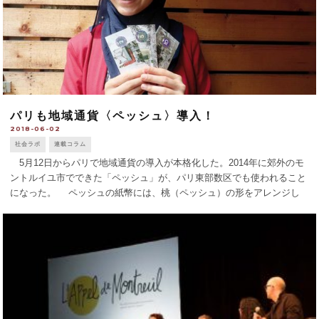
パリも地域通貨〈ペッシュ〉導入！
2018-06-02
社会ラボ
連載コラム
5月12日からパリで地域通貨の導入が本格化した。2014年に郊外のモ
ントルイユ市でできた「ペッシュ」が、パリ東部数区でも使われること
になった。 ペッシュの紙幣には、桃（ペッシュ）の形をアレンジし
たロゴと風景が描かれている。買い物をペッシュで払うには、ペッシュ
を管理する協会の会 [...]