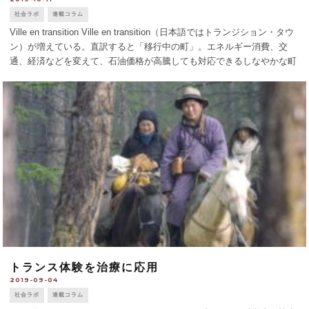
社会ラボ
連載コラム
Ville en transition Ville en transition（日本語ではトランジション・タウ
ン）が増えている。直訳すると「移行中の町」。エネルギー消費、交
通、経済などを変えて、石油価格が高騰しても対応できるしなやかな町
を指している。石油価格が高騰した時の生活破綻 [...]
トランス体験を治療に応用
2019-09-04
社会ラボ
連載コラム