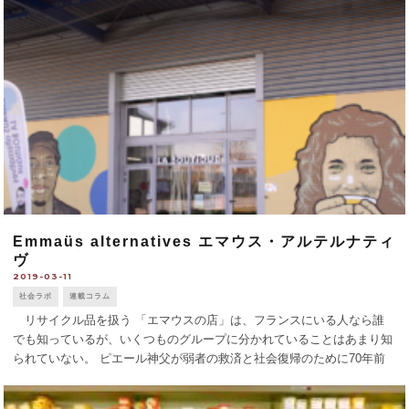
ヴ・アンセ [...]
Emmaüs alternatives エマウス・アルテルナティ
ヴ
2019-03-11
社会ラボ
連載コラム
リサイクル品を扱う 「エマウスの店」は、フランスにいる人なら誰
でも知っているが、いくつものグループに分かれていることはあまり知
られていない。 ピエール神父が弱者の救済と社会復帰のために70年前
に設立したエマウスは、非営利団体「エマウス・フランス」になった。
約360の企業やNGO [...]