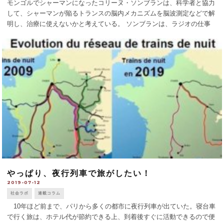
モンゴルでシャーマンになったコリーヌ・ソンブランは、科学者と協力
して、シャーマンが陥るトランスの脳内メカニズムを脳波測定などで解
明し、治療に使えないかと考えている。 ソンブランは、ラジオの仕事
でモンゴルに行き、遊牧民ツァータンのシャーマンの儀式を録音したと
き、太鼓の音でトラ [...]
やっぱり、夜行列車で旅がしたい！
2019-07-12
社会ラボ
連載コラム
10年ほど前まで、パリから多くの都市に夜行列車が出ていた。寝台車
で行く旅は、ホテル代が節約できる上、到着後すぐに活動できるので便