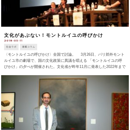
文化があぶない！モントルイユの呼びかけ
2018-05-11
社会ラボ
連載コラム
〈モントルイユの呼びかけ〉全国で討論。 3月26日、パリ郊外モント
ルイユ市の劇場で、国の文化政策に異議を唱える 「モントルイユの呼
びかけ」の夕べが開催された。文化省が昨年11月に発表した2022年まで
の文化政策「CAP2022」の内容を知った市の文化担当助役、アレクシ・
ロルカさ [...]