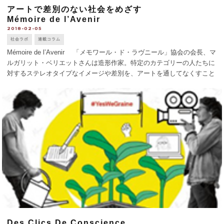
アートで差別のない社会をめざす
Mémoire de l’Avenir
2018-02-05
社会ラボ
連載コラム
Mémoire de l’Avenir 「メモワール・ド・ラヴニール」協会の会長、マ
ルガリット・ベリエットさんは造形作家。特定のカテゴリーの人たちに
対するステレオタイプなイメージや差別を、アートを通してなくすこと
をめざして協会を設立した。 「違う人」「違う文化」との共存をテー
マ [...]
Des Clics De Conscience