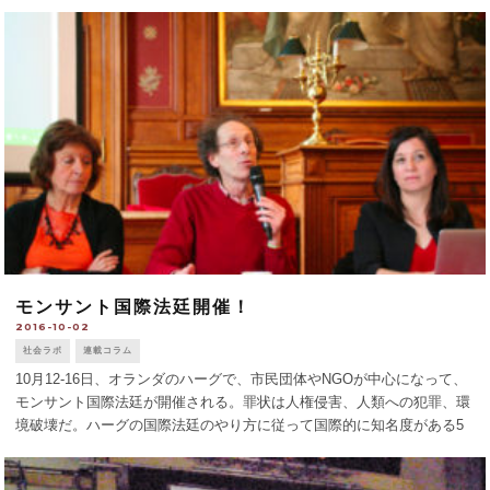
高校生対象にデッサンのワークショップを行うなど、市の文化活動に積
極的に参加していた。「事 [...]
モンサント国際法廷開催！
2016-10-02
社会ラボ
連載コラム
10月12-16日、オランダのハーグで、市民団体やNGOが中心になって、
モンサント国際法廷が開催される。罪状は人権侵害、人類への犯罪、環
境破壊だ。ハーグの国際法廷のやり方に従って国際的に知名度がある5
人の裁判官が判決を下す。 モンサント社はアメリカに本社を置く1901
年創立の多国 [...]