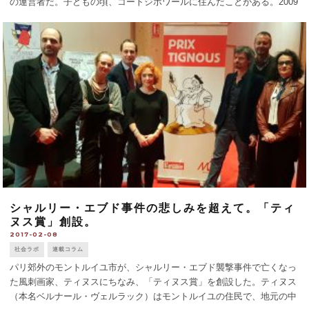
の運営者だ。子どもの頃、コートジボワールに住んだことがある。2009
年に夫のマティアスさんと財団を設立した。活動のひとつに、難民キャ
ンプで行うダンスのワ [...]
シャルリー・エブド事件の悲しみを超えて。「ティ
ヌス賞」創設。
2017-02-08
社会ラボ
連載コラム
パリ郊外のモントルイユ市が、シャルリー・エブド襲撃事件で亡くなっ
た風刺画家、ティヌスにちなみ、「ティヌス賞」を創設した。ティヌス
（本名ベルナール・ヴェルラック）はモントルイユの住民で、地元の中