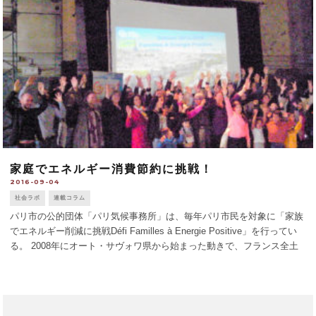
家庭でエネルギー消費節約に挑戦！
2016-09-04
社会ラボ
連載コラム
パリ市の公的団体「パリ気候事務所」は、毎年パリ市民を対象に「家族
でエネルギー削減に挑戦Défi Familles à Energie Positive」を行ってい
る。 2008年にオート・サヴォワ県から始まった動きで、フランス全土
に広まった。2015-16年度は全仏で7500人が [...]