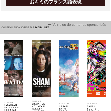
おキミのフランス語表現
Voir plus de contenus sponsorisés
CONTENU SPONSORISÉ PAR
DIGIBU.NET
CINÉMA
CINÉMA
SHAM, LE
FESTIVAL
FESTIVAL
KWAÏDAN
NOUVEAU
JAPAN
JAPAN
DE MASAKI
TAKASHI
EXPO
TOURS
KOBAYASHI