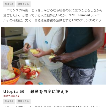
社会ラボ
連載コラム
バカンスの時期、どうせ出かけるなら社会の役に立つことをしながら
過ごしたい、と思っている人に勧めたいのが、NPO「Rempartランパー
ル」の活動だ。文化・自然遺産修復を活動とする170のフランスのアソ
シエーションの連合体で、昨年創立50周年を迎えた。年中、どこかの修
復現場にボラ [...]
Utopia 56 – 難民を自宅に迎える –
2017-06-14
社会ラボ
連載コラム