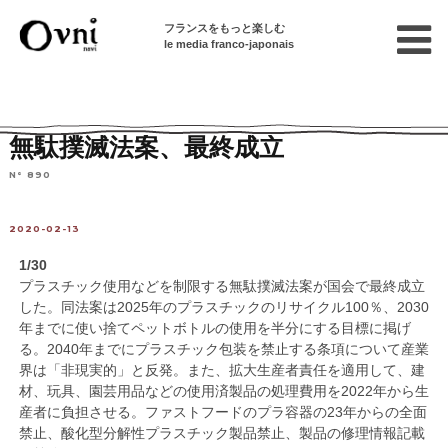
フランスをもっと楽しむ
le media franco-japonais
Home
フランスを知る
ニュース・社会問題
ニュース
無駄撲滅法案、最終成立
N° 890
2020-02-13
1/30
プラスチック使用などを制限する無駄撲滅法案が国会で最終成立
した。同法案は2025年のプラスチックのリサイクル100％、2030
年までに使い捨てペットボトルの使用を半分にする目標に掲げ
る。2040年までにプラスチック包装を禁止する条項について産業
界は「非現実的」と反発。また、拡大生産者責任を適用して、建
材、玩具、園芸用品などの使用済製品の処理費用を2022年から生
産者に負担させる。ファストフードのプラ容器の23年からの全面
禁止、酸化型分解性プラスチック製品禁止、製品の修理情報記載