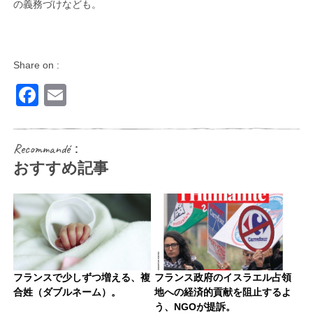
の義務づけなども。
Share on :
Facebook
Email
Recommandé：
おすすめ記事
フランスで少しずつ増える、複
フランス政府のイスラエル占領
合姓（ダブルネーム）。
地への経済的貢献を阻止するよ
う、NGOが提訴。