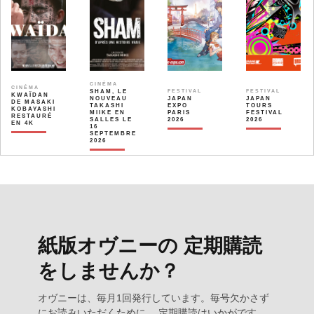
CINÉMA
CINÉMA
SHAM, LE
FESTIVAL
FESTIVAL
KWAÏDAN
NOUVEAU
JAPAN
JAPAN
DE MASAKI
TAKASHI
EXPO
TOURS
KOBAYASHI
MIIKE EN
PARIS
FESTIVAL
RESTAURÉ
SALLES LE
2026
2026
EN 4K
16
SEPTEMBRE
2026
紙版オヴニーの 定期購読
をしませんか？
オヴニーは、毎月1回発行しています。毎号欠かさず
にお読みいただくために、 定期購読はいかがです