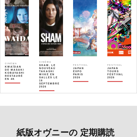
CINÉMA
CINÉMA
SHAM, LE
FESTIVAL
FESTIVAL
KWAÏDAN
NOUVEAU
JAPAN
JAPAN
DE MASAKI
TAKASHI
EXPO
TOURS
KOBAYASHI
MIIKE EN
PARIS
FESTIVAL
RESTAURÉ
SALLES LE
2026
2026
EN 4K
16
SEPTEMBRE
2026
紙版オヴニーの 定期購読