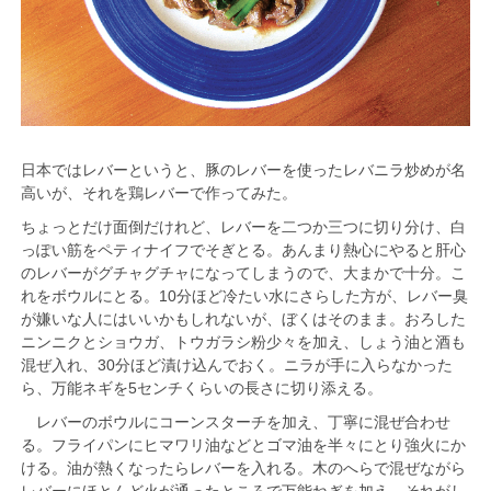
日本ではレバーというと、豚のレバーを使ったレバニラ炒めが名
高いが、それを鶏レバーで作ってみた。
ちょっとだけ面倒だけれど、レバーを二つか三つに切り分け、白
っぽい筋をペティナイフでそぎとる。あんまり熱心にやると肝心
のレバーがグチャグチャになってしまうので、大まかで十分。こ
れをボウルにとる。10分ほど冷たい水にさらした方が、レバー臭
が嫌いな人にはいいかもしれないが、ぼくはそのまま。おろした
ニンニクとショウガ、トウガラシ粉少々を加え、しょう油と酒も
混ぜ入れ、30分ほど漬け込んでおく。ニラが手に入らなかった
ら、万能ネギを5センチくらいの長さに切り添える。
レバーのボウルにコーンスターチを加え、丁寧に混ぜ合わせ
る。フライパンにヒマワリ油などとゴマ油を半々にとり強火にか
ける。油が熱くなったらレバーを入れる。木のへらで混ぜながら
レバーにほとんど火が通ったところで万能ねぎを加え、それがし