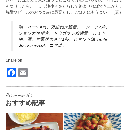
んなりしたら、しょう油少々をたらして絡ませればでき上がり。
焼酎やビールのおつまみに最高だし、ごはんにもうまい！（真）
鶏レバー500g、万能ねぎ適量、ニンニク2片、
ショウガ小指大、トウガラシ粉適量、しょう
油、酒、片栗粉大さじ1杯、ヒマワリ油 huile
de tournesol、ゴマ油。
Share on :
Facebook
Email
Recommandé：
おすすめ記事