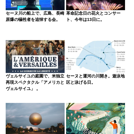
セーヌ川の船上で、広島、長崎
革命記念日の花火とコンサー
原爆の犠牲者を追悼する会。
ト、今年は13日に。
ヴェルサイユの庭園で、米独立
セーヌと運河の川開き。遊泳地
再現スペクタクル「アメリカと
区と泳げる日。
ヴェルサイユ」 。