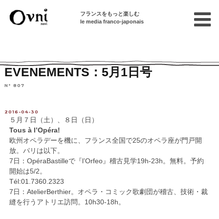
フランスをもっと楽しむ
le media franco-japonais
Home
パリで遊ぶ
イベント情報
イベント
EVENEMENTS：5月1日号
N° 807
2016-04-30
５月７日（土）、８日（日）
Tous à l’Opéra!
欧州オペラデーを機に、フランス全国で25のオペラ座が門戸開
放。パリは以下。
7日：OpéraBastilleで『l’Orfeo』稽古見学19h-23h。無料。予約
開始は5/2。
Tél:01.7360.2323
7日：AtelierBerthier。オペラ・コミック歌劇団が稽古、技術・裁
縫を行うアトリエ訪問。10h30-18h。