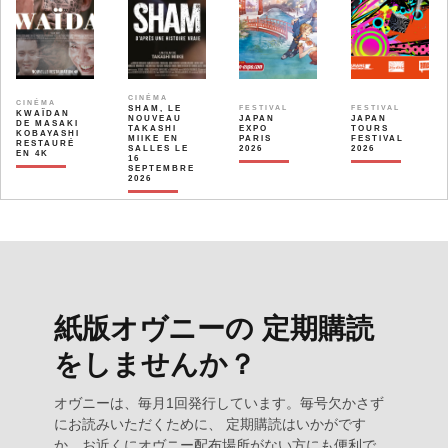
CINÉMA
CINÉMA
SHAM, LE
FESTIVAL
FESTIVAL
KWAÏDAN
NOUVEAU
JAPAN
JAPAN
DE MASAKI
TAKASHI
EXPO
TOURS
KOBAYASHI
MIIKE EN
PARIS
FESTIVAL
RESTAURÉ
SALLES LE
2026
2026
EN 4K
16
SEPTEMBRE
2026
紙版オヴニーの 定期購読
をしませんか？
オヴニーは、毎月1回発行しています。毎号欠かさず
にお読みいただくために、 定期購読はいかがです
か。お近くにオヴニー配布場所がない方にも便利で