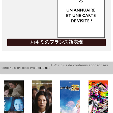
おキミのフランス語表現
Voir plus de contenus sponsorisés
CONTENU SPONSORISÉ PAR
DIGIBU.NET