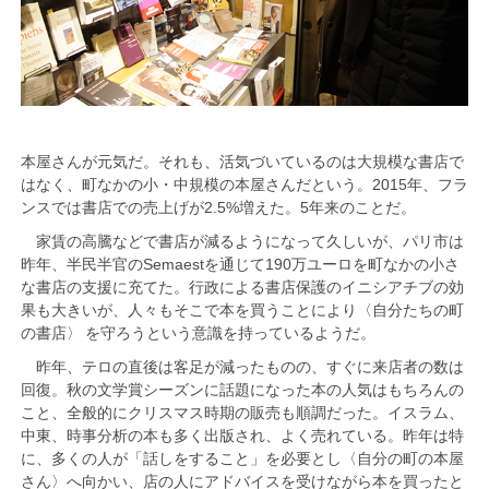
本屋さんが元気だ。それも、活気づいているのは大規模な書店で
はなく、町なかの小・中規模の本屋さんだという。2015年、フラ
ンスでは書店での売上げが2.5%増えた。5年来のことだ。
家賃の高騰などで書店が減るようになって久しいが、パリ市は
昨年、半民半官のSemaestを通じて190万ユーロを町なかの小さ
な書店の支援に充てた。行政による書店保護のイニシアチブの効
果も大きいが、人々もそこで本を買うことにより〈自分たちの町
の書店〉 を守ろうという意識を持っているようだ。
昨年、テロの直後は客足が減ったものの、すぐに来店者の数は
回復。秋の文学賞シーズンに話題になった本の人気はもちろんの
こと、全般的にクリスマス時期の販売も順調だった。イスラム、
中東、時事分析の本も多く出版され、よく売れている。昨年は特
に、多くの人が「話しをすること」を必要とし〈自分の町の本屋
さん〉へ向かい、店の人にアドバイスを受けながら本を買ったと