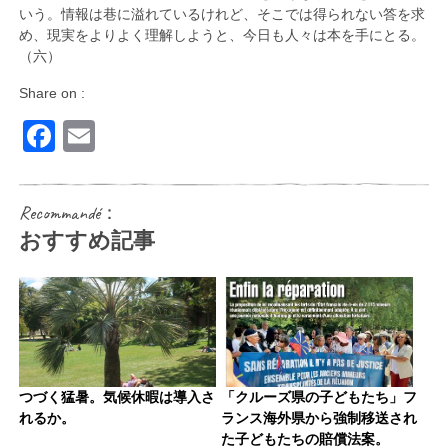
いう。情報は巷に溢れているけれど、そこでは得られない答を求
め、現実をよりよく理解しようと、今日も人々は本を手にとる。
（六）
Share on :
Facebook
Email
Recommandé：
おすすめ記事
つづく猛暑。気候休暇は導入さ
「クルーズ県の子どもたち」フ
れるか。
ランス海外県から強制移送され
た子どもたちの賠償法案。