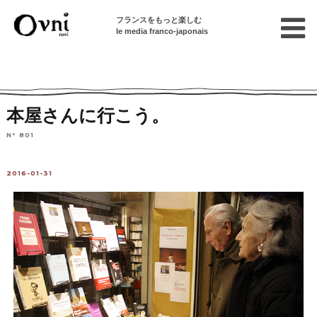
フランスをもっと楽しむ
le media franco-japonais
Home
フランスを知る
ニュース・社会問題
フランスの出来事
本屋さんに行こう。
N° 801
2016-01-31