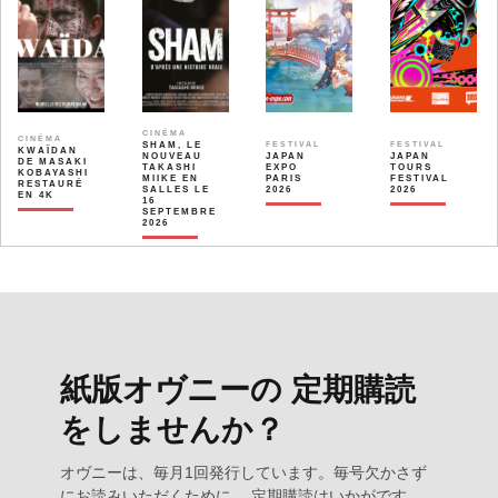
CINÉMA
CINÉMA
SHAM, LE
FESTIVAL
FESTIVAL
KWAÏDAN
NOUVEAU
JAPAN
JAPAN
DE MASAKI
TAKASHI
EXPO
TOURS
KOBAYASHI
MIIKE EN
PARIS
FESTIVAL
RESTAURÉ
SALLES LE
2026
2026
EN 4K
16
SEPTEMBRE
2026
紙版オヴニーの 定期購読
をしませんか？
オヴニーは、毎月1回発行しています。毎号欠かさず
にお読みいただくために、 定期購読はいかがです