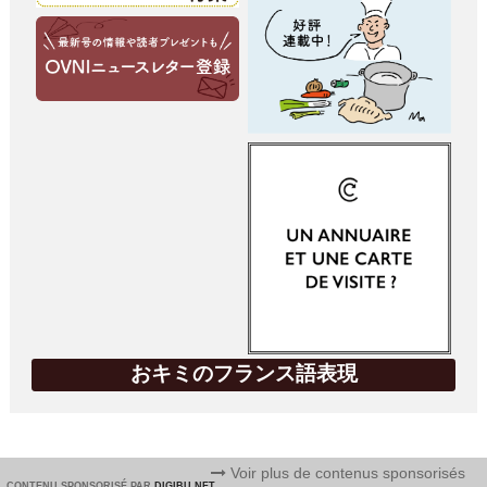
おキミのフランス語表現
Voir plus de contenus sponsorisés
CONTENU SPONSORISÉ PAR
DIGIBU.NET