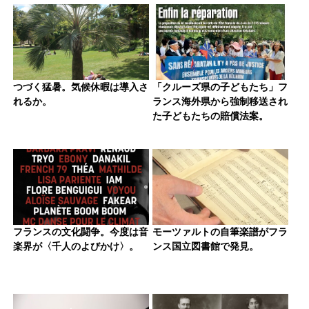
つづく猛暑。気候休暇は導入さ
「クルーズ県の子どもたち」フ
れるか。
ランス海外県から強制移送され
た子どもたちの賠償法案。
フランスの文化闘争。今度は音
モーツァルトの自筆楽譜がフラ
楽界が〈千人のよびかけ〉。
ンス国立図書館で発見。