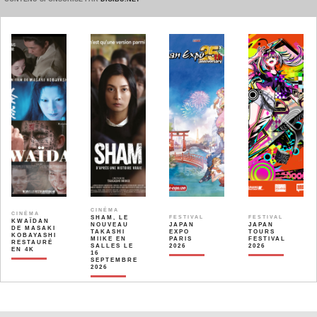
CINÉMA
CINÉMA
SHAM, LE
FESTIVAL
FESTIVAL
KWAÏDAN
NOUVEAU
JAPAN
JAPAN
DE MASAKI
TAKASHI
EXPO
TOURS
KOBAYASHI
MIIKE EN
PARIS
FESTIVAL
RESTAURÉ
SALLES LE
2026
2026
EN 4K
16
SEPTEMBRE
2026