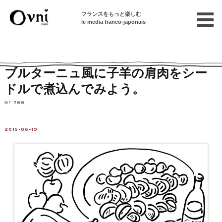
フランスをもっと楽しむ
le media franco-japonais
Home
フランスで暮らす
特選レシピ集
肉料理
ブルターニュ風に子羊の肩肉をシー
ドルで煮込んでみよう。
N° 788
2015-06-19