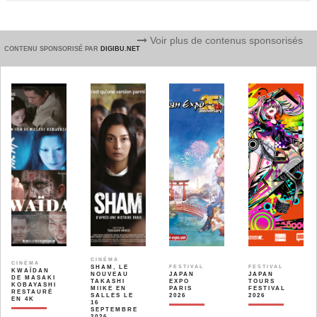
Voir plus de contenus sponsorisés
CONTENU SPONSORISÉ PAR
DIGIBU.NET
CINÉMA
CINÉMA
SHAM, LE
FESTIVAL
FESTIVAL
KWAÏDAN
NOUVEAU
JAPAN
JAPAN
DE MASAKI
TAKASHI
EXPO
TOURS
KOBAYASHI
MIIKE EN
PARIS
FESTIVAL
RESTAURÉ
SALLES LE
2026
2026
EN 4K
16
SEPTEMBRE
2026