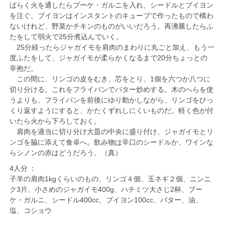
ばらく火を通したらブーケ・ガルニを入れ、シードルとブイヨン
を注ぐ。ブイヨンはインスタントのキューブで作ったもので構わ
ないけれど、野菜かチキンのものがいいだろう。再沸騰したらふ
たをして弱火で25分煮込んでいく。
25分経ったらジャガイモを肩肉のまわりに丸ごと加え、もう一
度ふたをして、ジャガイモが柔らかくなるまで20分ちょっとの
辛抱だ。
この間に、リンゴの皮をむき、芯をとり、1個を六つか八つに
切り分ける。これをフライパンでバター炒めする。木のへらを使
うよりも、フライパンを前後にゆり動かしながら、リンゴをひっ
くり返すようにすると、かたくずれしにくいものだ。軽く色が付
いたら火から下ろしておく。
肩肉を適当に切り分け大皿の中央に盛り付け、ジャガイモとリ
ンゴを脇に添えて食卓へ。飲み物は辛口のシードルか、ワインな
らシノンの赤はどうだろう。（真）
4人分 ：
子羊の肩肉1kgくらいのもの、リンゴ４個、玉ネギ２個、ニンニ
ク3片、小さめのジャガイモ400g、ハチミツ大さじ2杯、ブー
ケ・ガルニ、シードル400cc、ブイヨン100cc、バター、油、
塩、コショウ