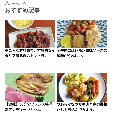
Recommandé：
おすすめ記事
手ごろな材料費で、本格的なイ
子牛肉にはレモン風味ソースの
タリア風豚肉のトマト煮。
酸味がうれしい。
【連載】30分でフランス料理
やわらかなウサギ肉と春の野菜
⑤アンディーヴとハム
たちを煮込んでみよう。