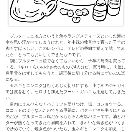
ブルターニュ地方というと魚やラングスティーヌといった海の
幸を思い浮かべてしまうけれど、年中緑の牧草地で育った子羊の
肉もすばらしい。このレシピは、テレビの番組で覚えて試してみ
たら、とってもおいしくできたものです。
別にブルターニュ産でなくてもいいから、子羊の肩肉を買って
くる。1キロくらいの小さめのもので4人分だ。買う時に、肉屋に
肩甲骨をはずしてもらうと、調理後に切り分ける時にずいぶん楽
になる。
玉ネギとニンニクは粗くみじん切りにする。小さめのジャガイ
モは皮をむく。セロリも加えたブーケ・ガルニも用意しておきた
い。
肩肉にまんべんなくハチミツを塗りつけ、塩、コショウする。
ココットのようなふたのできる厚鍋に、バターと油を半々にとる
のだが、ブルターニュ風だからもちろん有塩バターです。油とバ
ターが熱くなってきたら肩肉を入れて、きれいな焼き色がつくま
で炒めていく。焼き色がついたら、玉ネギとニンニクを加え、し