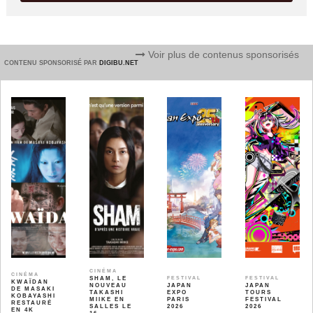
Voir plus de contenus sponsorisés
CONTENU SPONSORISÉ PAR
DIGIBU.NET
CINÉMA
CINÉMA
SHAM, LE
FESTIVAL
FESTIVAL
KWAÏDAN
NOUVEAU
JAPAN
JAPAN
DE MASAKI
TAKASHI
EXPO
TOURS
KOBAYASHI
MIIKE EN
PARIS
FESTIVAL
RESTAURÉ
SALLES LE
2026
2026
EN 4K