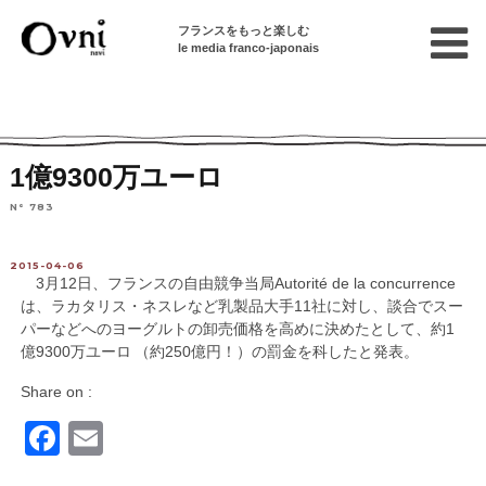
フランスをもっと楽しむ
le media franco-japonais
Home
フランスを知る
ニュース・社会問題
数字でみるフランス
1億9300万ユーロ
N° 783
2015-04-06
3月12日、フランスの自由競争当局Autorité de la concurrence
は、ラカタリス・ネスレなど乳製品大手11社に対し、談合でスー
パーなどへのヨーグルトの卸売価格を高めに決めたとして、約1
億9300万ユーロ （約250億円！）の罰金を科したと発表。
Share on :
Facebook
Email