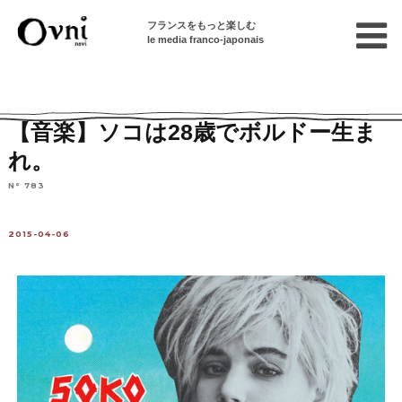
フランスをもっと楽しむ
le media franco-japonais
Home
フランスを知る
芸術
音楽
【音楽】ソコは28歳でボルドー生ま
れ。
N° 783
2015-04-06