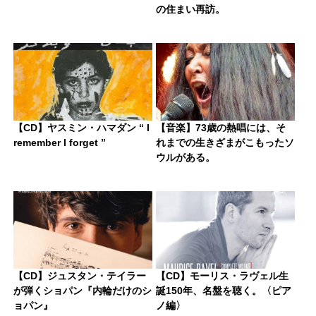
の住まい再訪。
【CD】ヤスミン・ハマダン “ I
【音楽】73歳の熱唱には、そ
remember I forget ”
れまでの生きざまがこもったソ
ウルがある。
【CD】ジュスタン・テイラー
【CD】モーリス・ラヴェル生
が弾くショパン『内輪だけのシ
誕150年、名盤を聴く。〈ピア
ョパン』
ノ編〉