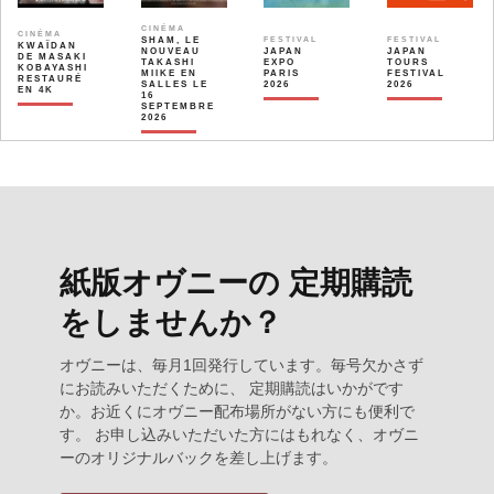
CINÉMA
CINÉMA
SHAM, LE
FESTIVAL
FESTIVAL
KWAÏDAN
NOUVEAU
JAPAN
JAPAN
DE MASAKI
TAKASHI
EXPO
TOURS
KOBAYASHI
MIIKE EN
PARIS
FESTIVAL
RESTAURÉ
SALLES LE
2026
2026
EN 4K
16
SEPTEMBRE
2026
紙版オヴニーの 定期購読
をしませんか？
オヴニーは、毎月1回発行しています。毎号欠かさず
にお読みいただくために、 定期購読はいかがです
か。お近くにオヴニー配布場所がない方にも便利で
す。 お申し込みいただいた方にはもれなく、オヴニ
ーのオリジナルバックを差し上げます。