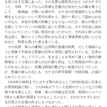
を送り出す立場にあった。その主要な移民先のひとつがカナダだ
った。当時、アジアからの安価な労働力が自分たちの職を奪うと
して、〈黄禍論〉が勢いを増す中、カナダの日系移民たちも市民
権をもらえないという苦渋を味わう。国の一員として認められな
いのなら、兵役や召集の対象ともならないのだが、彼らが敢えて
志願してヨーロッパの戦場に赴いた背景には、カナダ社会に認め
てもらいたいという強い意志があったからだ。それゆえ彼らの志
気は高く、敵のドイツ兵が恐れをなすほど勇猛果敢な戦いぶりを
みせた。勲章を受けた者も多くいる。
その反面、彼らの書簡には仲間の負傷や戦死、そして地獄のよ
うに危険で不衛生な塹壕の日常が克明に描写されている。日本か
らカナダ、そしてフランス。生きることを求めて厳しい海外の修
羅場をくぐり抜けた彼らの心の拠り所は、ただ母国語の中にあっ
たのかもしれない。読書は戦地の数少ない娯楽のひとつだった
が、塹壕の彼らの元にも、カナダの邦字新聞『大陸日報』が届け
られていたという。
1918年の終戦までにカナダ軍の兵士として約200名近い日本人
が西部戦線で戦い、うち54名がフランス北部のヴィニーなどの戦
場で命を落とした。戦後、彼らの功績は宗主国・英国のジョージ
5世から格別の賞賛をうけるところとなり、それがカナダにおけ
る日系人の立場の向上にもつながった。