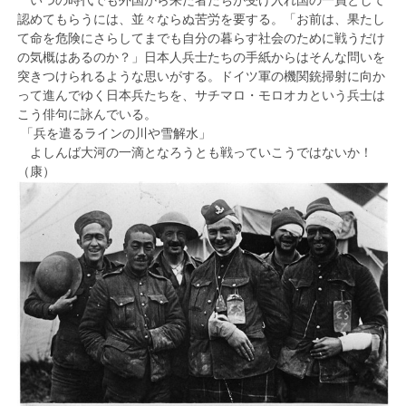
いつの時代でも外国から来た者たちが受け入れ国の一員として
認めてもらうには、並々ならぬ苦労を要する。「お前は、果たし
て命を危険にさらしてまでも自分の暮らす社会のために戦うだけ
の気概はあるのか？」日本人兵士たちの手紙からはそんな問いを
突きつけられるような思いがする。ドイツ軍の機関銃掃射に向か
って進んでゆく日本兵たちを、サチマロ・モロオカという兵士は
こう俳句に詠んでいる。
「兵を遣るラインの川や雪解水」
よしんば大河の一滴となろうとも戦っていこうではないか！
（康）