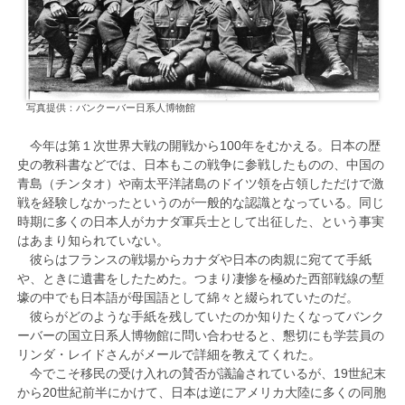
写真提供：バンクーバー日系人博物館
今年は第１次世界大戦の開戦から100年をむかえる。日本の歴
史の教科書などでは、日本もこの戦争に参戦したものの、中国の
青島（チンタオ）や南太平洋諸島のドイツ領を占領しただけで激
戦を経験しなかったというのが一般的な認識となっている。同じ
時期に多くの日本人がカナダ軍兵士として出征した、という事実
はあまり知られていない。
彼らはフランスの戦場からカナダや日本の肉親に宛てて手紙
や、ときに遺書をしたためた。つまり凄惨を極めた西部戦線の塹
壕の中でも日本語が母国語として綿々と綴られていたのだ。
彼らがどのような手紙を残していたのか知りたくなってバンク
ーバーの国立日系人博物館に問い合わせると、懇切にも学芸員の
リンダ・レイドさんがメールで詳細を教えてくれた。
今でこそ移民の受け入れの賛否が議論されているが、19世紀末
から20世紀前半にかけて、日本は逆にアメリカ大陸に多くの同胞