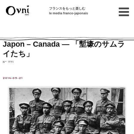
フランスをもっと楽しむ
le media franco-japonais
Home
連載終了記事
ディアスポラ
Japon – Canada — 「塹壕のサムラ
イたち」
N° 771
2014-09-21