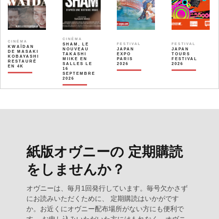
CINÉMA
CINÉMA
SHAM, LE
FESTIVAL
FESTIVAL
KWAÏDAN
NOUVEAU
JAPAN
JAPAN
DE MASAKI
TAKASHI
EXPO
TOURS
KOBAYASHI
MIIKE EN
PARIS
FESTIVAL
RESTAURÉ
SALLES LE
2026
2026
EN 4K
16
SEPTEMBRE
2026
紙版オヴニーの 定期購読
をしませんか？
オヴニーは、毎月1回発行しています。毎号欠かさず
にお読みいただくために、 定期購読はいかがです
か。お近くにオヴニー配布場所がない方にも便利で
す。 お申し込みいただいた方にはもれなく、オヴニ