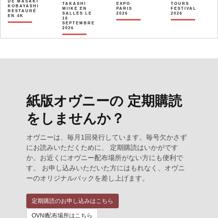
DE MASAKI
TAKASHI
EXPO
TOURS
KOBAYASHI
MIIKE EN
PARIS
FESTIVAL
RESTAURÉ
SALLES LE
2026
2026
EN 4K
16
SEPTEMBRE
2026
紙版オヴニーの 定期購読
をしませんか？
オヴニーは、毎月1回発行しています。毎号欠かさず
にお読みいただくために、 定期購読はいかがです
か。お近くにオヴニー配布場所がない方にも便利で
す。 お申し込みいただいた方にはもれなく、オヴニ
ーのオリジナルバックを差し上げます。
定期購読のお申し込みはこちら
OVNI配布場所はこちら