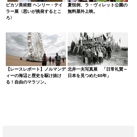
ピカソ美術館 ヘンリー・テイ
夏恒例、ラ・ヴィレット公園の
ラー展〈思いが挑発するとこ
無料屋外上映。
ろ〉
【レースレポート】ノルマンデ
北井一夫写真展 「日常礼賛～
ィーの海辺と歴史を駆け抜け
日本を見つめた60年」
る！自由のマラソン。