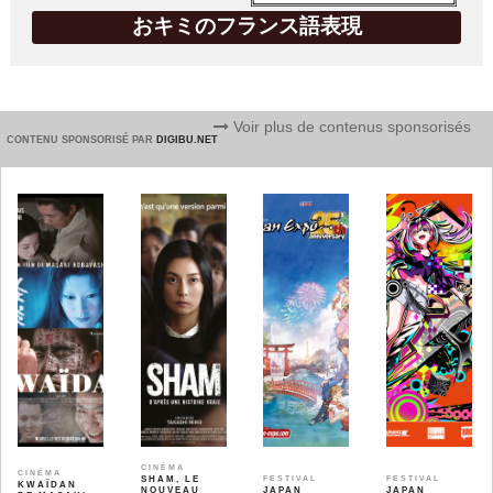
おキミのフランス語表現
Voir plus de contenus sponsorisés
CONTENU SPONSORISÉ PAR
DIGIBU.NET
CINÉMA
CINÉMA
SHAM, LE
FESTIVAL
FESTIVAL
KWAÏDAN
NOUVEAU
JAPAN
JAPAN