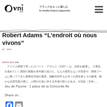
フランスをもっと楽しむ
le media franco-japonais
Home
パリで遊ぶ
イベント情報
Robert Adams “L’endroit où nous
vivons”
N° 759
2014-03-08
アメリカ西部で育ったロバート・アダムス（1937-）は、自然を破壊し、工業化
を進めていく西部の変貌を長年撮り続けた。なんの変哲もない片田舎や、開発ブー
ムに乗ってできた新興住宅地の風景。樹齢何百年もの木々の原生林とその破壊。静
かな白黒写真の奥に、人間の行為に対する作者の怒りがある。5/18迄（月休）。
Jeu de Paume : 1 place de la Concorde 8e
Share on :
Facebook
Email