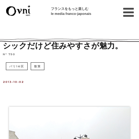
フランスをもっと楽しむ
le media franco-japonais
Home
連載終了記事
Quartier-Balade：街・散策
シックだけど住みやすさが魅力。
N° 750
パリ16区
散策
2013-10-02