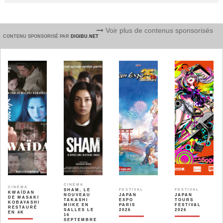
Voir plus de contenus sponsorisés
CONTENU SPONSORISÉ PAR
DIGIBU.NET
CINÉMA
CINÉMA
SHAM, LE
FESTIVAL
FESTIVAL
KWAÏDAN
NOUVEAU
JAPAN
JAPAN
DE MASAKI
TAKASHI
EXPO
TOURS
KOBAYASHI
MIIKE EN
PARIS
FESTIVAL
RESTAURÉ
SALLES LE
2026
2026
EN 4K
16
SEPTEMBRE