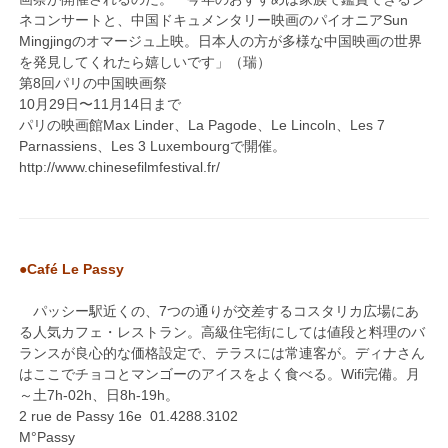
ネコンサートと、中国ドキュメンタリー映画のパイオニアSun
Mingjingのオマージュ上映。日本人の方が多様な中国映画の世界
を発見してくれたら嬉しいです」（瑞）
第8回パリの中国映画祭
10月29日〜11月14日まで
パリの映画館Max Linder、La Pagode、Le Lincoln、Les 7
Parnassiens、Les 3 Luxembourgで開催。
http://www.chinesefilmfestival.fr/
●Café Le Passy
パッシー駅近くの、7つの通りが交差するコスタリカ広場にあ
る人気カフェ・レストラン。高級住宅街にしては値段と料理のバ
ランスが良心的な価格設定で、テラスには常連客が。ディナさん
はここでチョコとマンゴーのアイスをよく食べる。Wifi完備。月
～土7h-02h、日8h-19h。
2 rue de Passy 16e 01.4288.3102
M°Passy