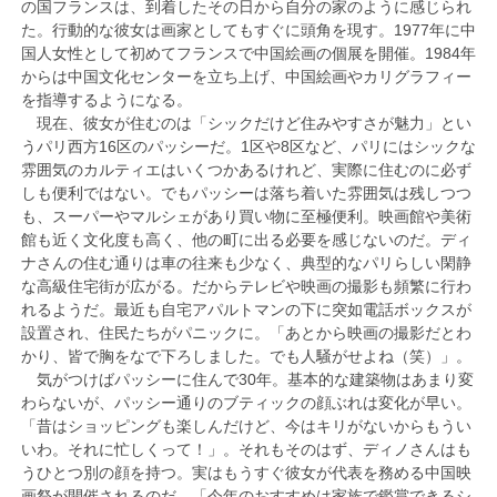
の国フランスは、到着したその日から自分の家のように感じられ
た。行動的な彼女は画家としてもすぐに頭角を現す。1977年に中
国人女性として初めてフランスで中国絵画の個展を開催。1984年
からは中国文化センターを立ち上げ、中国絵画やカリグラフィー
を指導するようになる。
現在、彼女が住むのは「シックだけど住みやすさが魅力」とい
うパリ西方16区のパッシーだ。1区や8区など、パリにはシックな
雰囲気のカルティエはいくつかあるけれど、実際に住むのに必ず
しも便利ではない。でもパッシーは落ち着いた雰囲気は残しつつ
も、スーパーやマルシェがあり買い物に至極便利。映画館や美術
館も近く文化度も高く、他の町に出る必要を感じないのだ。ディ
ナさんの住む通りは車の往来も少なく、典型的なパリらしい閑静
な高級住宅街が広がる。だからテレビや映画の撮影も頻繁に行わ
れるようだ。最近も自宅アパルトマンの下に突如電話ボックスが
設置され、住民たちがパニックに。「あとから映画の撮影だとわ
かり、皆で胸をなで下ろしました。でも人騒がせよね（笑）」。
気がつけばパッシーに住んで30年。基本的な建築物はあまり変
わらないが、パッシー通りのブティックの顔ぶれは変化が早い。
「昔はショッピングも楽しんだけど、今はキリがないからもうい
いわ。それに忙しくって！」。それもそのはず、ディノさんはも
うひとつ別の顔を持つ。実はもうすぐ彼女が代表を務める中国映
画祭が開催されるのだ。「今年のおすすめは家族で鑑賞できるシ