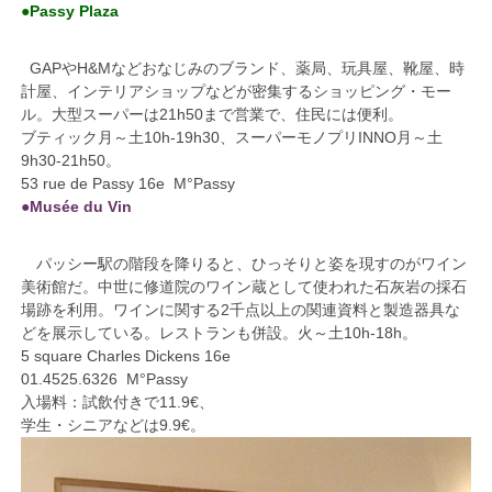
●Passy Plaza
GAPやH&Mなどおなじみのブランド、薬局、玩具屋、靴屋、時
計屋、インテリアショップなどが密集するショッピング・モー
ル。大型スーパーは21h50まで営業で、住民には便利。
ブティック月～土10h-19h30、スーパーモノプリINNO月～土
9h30-21h50。
53 rue de Passy 16e M°Passy
●Musée du Vin
パッシー駅の階段を降りると、ひっそりと姿を現すのがワイン
美術館だ。中世に修道院のワイン蔵として使われた石灰岩の採石
場跡を利用。ワインに関する2千点以上の関連資料と製造器具な
どを展示している。レストランも併設。火～土10h-18h。
5 square Charles Dickens 16e
01.4525.6326 M°Passy
入場料：試飲付きで11.9€、
学生・シニアなどは9.9€。