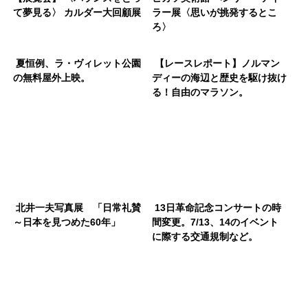
て夢見る〉 カルダー大回顧展
ラー展〈思いが挑発するとこ
ろ〉
夏恒例、ラ・ヴィレット公園
【レースレポート】ノルマン
の無料屋外上映。
ディーの海辺と歴史を駆け抜け
る！自由のマラソン。
北井一夫写真展 「日常礼賛
13日革命記念コンサートの時
～日本を見つめた60年」
間変更。7/13、14のイベント
に際する交通規制など。