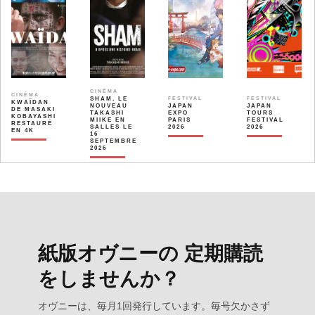
CINÉMA
CINÉMA
SHAM, LE
FESTIVAL
FESTIVAL
KWAÏDAN
NOUVEAU
JAPAN
JAPAN
DE MASAKI
TAKASHI
EXPO
TOURS
KOBAYASHI
MIIKE EN
PARIS
FESTIVAL
RESTAURÉ
SALLES LE
2026
2026
EN 4K
16
SEPTEMBRE
2026
紙版オヴニーの 定期購読
をしませんか？
オヴニーは、毎月1回発行しています。毎号欠かさず