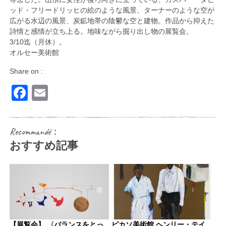
ッド・フリードリッヒの絵のような風景、ターナーのような空が
広がる水辺の風景、炭鉱地帯の陰鬱な空と建物。作品から抑えた
詩情と感情が立ち上る。地味ながら掘り出し物の展覧会。
3/10迄（月休）。
オルセー美術館
Share on :
Facebook
Email
Recommandé：
おすすめ記事
【展覧会】 〈バランスをとっ
ピカソ美術館 ヘンリー・テイ