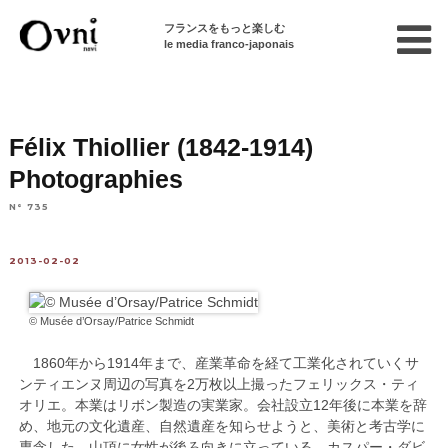
フランスをもっと楽しむ
le media franco-japonais
Home
パリで遊ぶ
イベント情報
展覧会
Félix Thiollier (1842-1914)
Photographies
N° 735
2013-02-02
© Musée d’Orsay/Patrice Schmidt
1860年から1914年まで、産業革命を経て工業化されていくサ
ンティエンヌ周辺の写真を2万枚以上撮ったフェリックス・ティ
オリエ。本業はリボン製造の実業家。会社設立12年後に本業を辞
め、地元の文化遺産、自然遺産を知らせようと、美術と考古学に
専念した。山頂に女性が後ろ向きに立っている、カスパー・ダビ