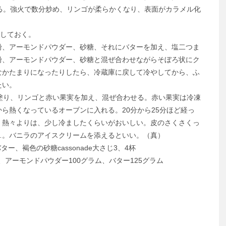
る。強火で数分炒め、リンゴが柔らかくなり、表面がカラメル化
火しておく。
、アーモンドパウダー、砂糖、それにバターを加え、塩二つま
粉、アーモンドパウダー、砂糖と混ぜ合わせながらそぼろ状にク
なかたまりになったりしたら、冷蔵庫に戻して冷やしてから、ふ
たい。
塗り、リンゴと赤い果実を加え、混ぜ合わせる。赤い果実は冷凍
ら熱くなっているオーブンに入れる。20分から25分ほど経っ
。熱々よりは、少し冷ましたくらいがおいしい。皮のさくさくっ
…。バニラのアイスクリームを添えるといい。（真）
ー、褐色の砂糖cassonade大さじ3、4杯
、アーモンドパウダー100グラム、バター125グラム