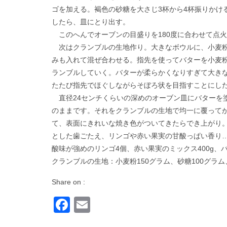
ゴを加える。褐色の砂糖を大さじ3杯から4杯振りかけ
したら、皿にとり出す。
このへんでオーブンの目盛りを180度に合わせて点
次はクランブルの生地作り。大きなボウルに、小麦粉
みも入れて混ぜ合わせる。指先を使ってバターを小麦
ランブルしていく。バターが柔らかくなりすぎて大き
たたび指先でほぐしながらそぼろ状を目指すことにし
直径24センチくらいの深めのオーブン皿にバターを
のままです。それをクランブルの生地で均一に覆ってか
て、表面にきれいな焼き色がついてきたらでき上がり
とした歯ごたえ、リンゴや赤い果実の甘酸っぱい香り
酸味が強めのリンゴ4個、赤い果実のミックス400g、バタ
クランブルの生地：小麦粉150グラム、砂糖100グラム
Share on :
Facebook
Email