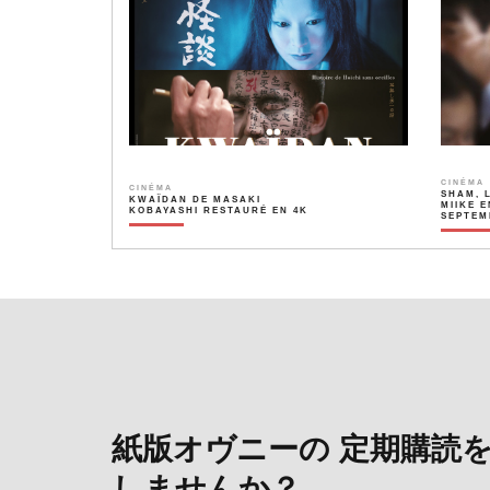
CINÉMA
CINÉMA
SHAM, 
KWAÏDAN DE MASAKI
MIIKE E
KOBAYASHI RESTAURÉ EN 4K
SEPTEM
紙版オヴニーの 定期購読
しませんか？