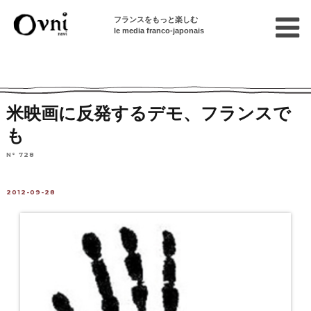
フランスをもっと楽しむ
le media franco-japonais
Home
フランスを知る
ニュース・社会問題
フランスの出来事
米映画に反発するデモ、フランスで
も
N° 728
2012-09-28