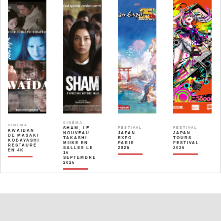
CINÉMA
CINÉMA
SHAM, LE
FESTIVAL
FESTIVAL
KWAÏDAN
NOUVEAU
JAPAN
JAPAN
DE MASAKI
TAKASHI
EXPO
TOURS
KOBAYASHI
MIIKE EN
PARIS
FESTIVAL
RESTAURÉ
SALLES LE
2026
2026
EN 4K
16
SEPTEMBRE
2026