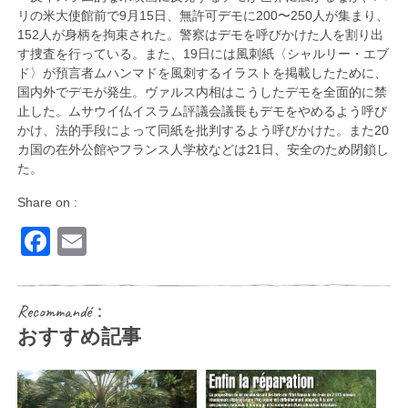
リの米大使館前で9月15日、無許可デモに200〜250人が集まり、
152人が身柄を拘束された。警察はデモを呼びかけた人を割り出
す捜査を行っている。また、19日には風刺紙〈シャルリー・エブ
ド〉が預言者ムハンマドを風刺するイラストを掲載したために、
国内外でデモが発生。ヴァルス内相はこうしたデモを全面的に禁
止した。ムサウイ仏イスラム評議会議長もデモをやめるよう呼び
かけ、法的手段によって同紙を批判するよう呼びかけた。また20
カ国の在外公館やフランス人学校などは21日、安全のため閉鎖し
た。
Share on :
Facebook
Email
Recommandé：
おすすめ記事