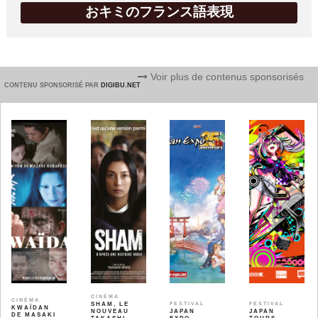
おキミのフランス語表現
Voir plus de contenus sponsorisés
CONTENU SPONSORISÉ PAR
DIGIBU.NET
CINÉMA
CINÉMA
SHAM, LE
FESTIVAL
FESTIVAL
KWAÏDAN
NOUVEAU
JAPAN
JAPAN
DE MASAKI