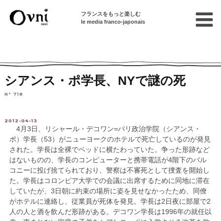
フランスをもっと楽しむ
le media franco-japonais
Home
フランスを知る
ニュース・社会問題
フランスの出来事
シアンス・ポ学長、NYで謎の死
N° 718
2012-04-13
4月3日、リシャール・デコワン=パリ政治学院（シアンス・
ポ）学長（53）がニューヨークのホテルで死亡しているのが発見
された。学長は全裸でベッドに横たわっていた。争った形跡など
はないものの、学長のコンピューターと携帯電話が4階下のバル
コニーに投げ捨てられており、警察は不審死として捜査を開始し
た。学長はコロンビア大学での会議に出席するために同地に滞在
していたが、3日朝に約束の場所に姿を見せなかったため、同僚
がホテルに連絡し、従業員が死体を発見。学長は2日夜に部屋で2
人の人と酒を飲んだ形跡がある。デコワン学長は1996年の就任以