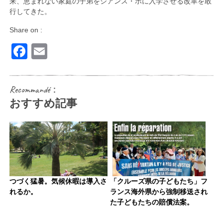
来、恵まれない家庭の子弟をシアンス・ポに入学させる改革を敢
行してきた。
Share on :
Facebook
Email
Recommandé：
おすすめ記事
つづく猛暑。気候休暇は導入さ
「クルーズ県の子どもたち」フ
れるか。
ランス海外県から強制移送され
た子どもたちの賠償法案。