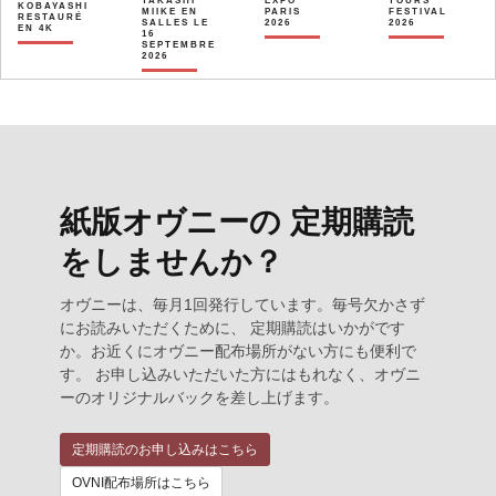
TAKASHI
EXPO
TOURS
KOBAYASHI
MIIKE EN
PARIS
FESTIVAL
RESTAURÉ
SALLES LE
2026
2026
EN 4K
16
SEPTEMBRE
2026
紙版オヴニーの 定期購読
をしませんか？
オヴニーは、毎月1回発行しています。毎号欠かさず
にお読みいただくために、 定期購読はいかがです
か。お近くにオヴニー配布場所がない方にも便利で
す。 お申し込みいただいた方にはもれなく、オヴニ
ーのオリジナルバックを差し上げます。
定期購読のお申し込みはこちら
OVNI配布場所はこちら