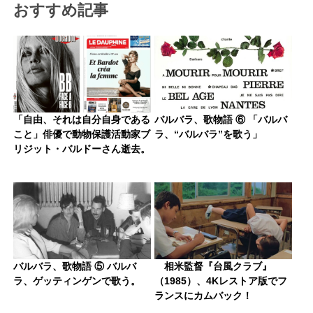
おすすめ記事
「自由、それは自分自身である
バルバラ、歌物語 ⑥ 「バルバ
こと」俳優で動物保護活動家ブ
ラ、“バルバラ”を歌う」
リジット・バルドーさん逝去。
バルバラ、歌物語 ⑤ バルバ
相米監督『台風クラブ』
ラ、ゲッティンゲンで歌う。
（1985）、4Kレストア版でフ
ランスにカムバック！