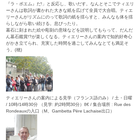
『ラ・ボエム』だ!」と反応し、歌いだす。なんとそこでティエリ
ーさんは歌詞が書かれた大きな紙を広げて全員で大合唱。ティエ
リーさんがリズムにのって歌詞の紙を揺らすと、みんなも体を揺
らしながら歌い続ける。息ぴったり。
墓石に刻まれた絵や彫刻の意味などを説明してもらって、だんだ
ん墓石鑑賞!?が楽しくなる。ティエリーさんの案内で知的好奇心
がかき立てられ、充実した時間を過ごしてみんなとても満足そ
う。(穂)
ティエリーさんの案内による見学（フランス語のみ） / 土・日曜
/ 10時/14時30分 （見学: 約2時間30分）8€ / 集合場所 : Rue des
Rondeauxの入口（M。Gambetta Père Lachaise出口）