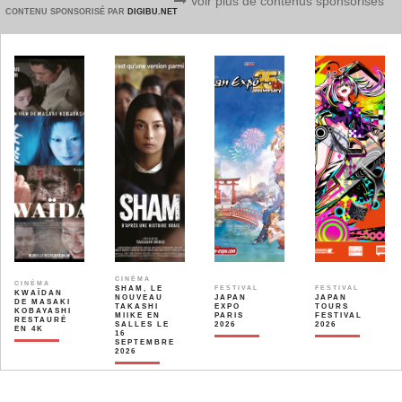
Voir plus de contenus sponsorisés
CONTENU SPONSORISÉ PAR
DIGIBU.NET
CINÉMA
CINÉMA
SHAM, LE
FESTIVAL
FESTIVAL
KWAÏDAN
NOUVEAU
JAPAN
JAPAN
DE MASAKI
TAKASHI
EXPO
TOURS
KOBAYASHI
MIIKE EN
PARIS
FESTIVAL
RESTAURÉ
SALLES LE
2026
2026
EN 4K
16
SEPTEMBRE
2026