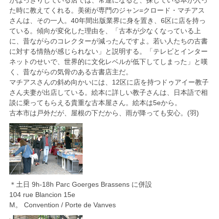
がはっきりしている店では、常連になると、探している本が入っ
た時に教えてくれる。美術が専門のジャン=クロード・マチアス
さんは、その一人。40年間出版業界に身を置き、6区に店を持っ
ている。傾向が変化した理由を、「古本が少なくなっている上
に、昔ながらのコレクターが減ったんですよ。若い人たちの古書
に対する情熱が感じられない」と説明する。「テレビとインター
ネットのせいで、世界的に文化レベルが低下してしまった」と嘆
く、昔ながらの気骨のある古書店主だ。
マチアスさんの斜め向かいには、12区に店を持つドゥアイー教子
さん夫妻が出店している。絵本に詳しい教子さんは、日本語で相
談に乗ってもらえる貴重な古本屋さん。絵本は5eから。
古本市は戸外だが、屋根の下だから、雨が降っても安心。(羽)
＊土日 9h-18h Parc Goerges Brassens に併設
104 rue Blancion 15e
M。 Convention / Porte de Vanves