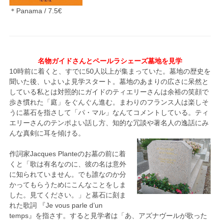
＊Panama / 7.5€
名物ガイドさんとペールラシェーズ墓地を見学
10時前に着くと、すでに50人以上が集まっていた。墓地の歴史を
聞いた後、いよいよ見学スタート。墓地のあまりの広さに呆然と
している私とは対照的にガイドのティエリーさんは余裕の笑顔で
歩き慣れた「庭」をぐんぐん進む。まわりのフランス人は楽しそ
うに墓石を指さして「パ・マル」なんてコメントしている。ティ
エリーさんのテンポよい話し方、知的な冗談や著名人の逸話にみ
んな真剣に耳を傾ける。
作詞家Jacques Planteのお墓の前に着
くと「歌は有名なのに、彼の名は意外
に知られていません。でも誰なのか分
かってもらうためにこんなことをしま
した。見てください。」と墓石に刻ま
れた歌詞 『Je vous parle d’un
temps』を指さす。すると見学者は「あ、アズナヴールが歌った