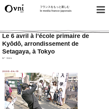
フランスをもっと楽しむ
le media franco-japonais
Home
連載終了記事
Articles en français sur le Japon
Le 6 avril à l’école primaire de
Kyôdô, arrondissement de
Setagaya, à Tokyo
N° 564
2005-04-15