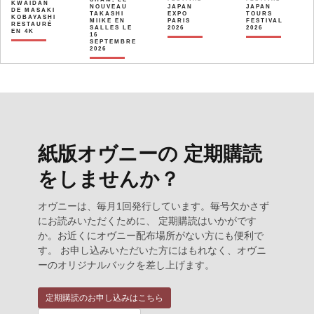
KWAÏDAN
NOUVEAU
JAPAN
JAPAN
DE MASAKI
TAKASHI
EXPO
TOURS
KOBAYASHI
MIIKE EN
PARIS
FESTIVAL
RESTAURÉ
SALLES LE
2026
2026
EN 4K
16
SEPTEMBRE
2026
紙版オヴニーの 定期購読
をしませんか？
オヴニーは、毎月1回発行しています。毎号欠かさず
にお読みいただくために、 定期購読はいかがです
か。お近くにオヴニー配布場所がない方にも便利で
す。 お申し込みいただいた方にはもれなく、オヴニ
ーのオリジナルバックを差し上げます。
定期購読のお申し込みはこちら