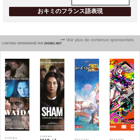
おキミのフランス語表現
Voir plus de contenus sponsorisés
CONTENU SPONSORISÉ PAR
DIGIBU.NET
CINÉMA
CINÉMA
SHAM, LE
FESTIVAL
FESTIVAL