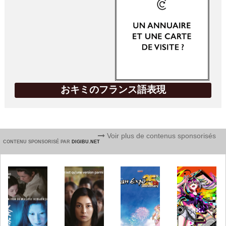
おキミのフランス語表現
Voir plus de contenus sponsorisés
CONTENU SPONSORISÉ PAR
DIGIBU.NET