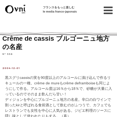
フランスをもっと楽しむ
le media franco-japonais
Home
フランスを知る
ワインの知識
ワイン以外のお酒
Crême de cassis ブルゴーニュ地方
の名産
N° 556
2004-12-01
黒スグリcassisの実を90度以上のアルコールに漬け込んで作るリ
キュールの一種。crême de mureもcrême deframboiseも同じよ
うにして作る。アルコール度は16％から18％で、砂糖が大量に入
っているのでそのまま飲んだら甘い！
ディジョンを中心にブルゴーニュ地方の名産。辛口の白ワインで
割ったkirと呼ばれる食前酒として飲むのがふつうで、カフェでも
レストランでも女性を中心に人気がある。ジビエ料理のソースに
隠し味として使われたりもする。（真）