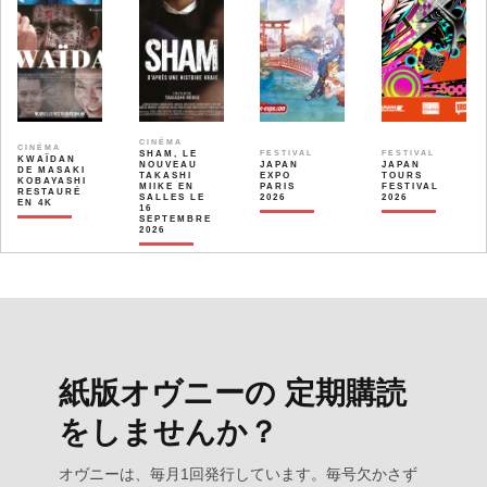
CINÉMA
CINÉMA
SHAM, LE
FESTIVAL
FESTIVAL
KWAÏDAN
NOUVEAU
JAPAN
JAPAN
DE MASAKI
TAKASHI
EXPO
TOURS
KOBAYASHI
MIIKE EN
PARIS
FESTIVAL
RESTAURÉ
SALLES LE
2026
2026
EN 4K
16
SEPTEMBRE
2026
紙版オヴニーの 定期購読
をしませんか？
オヴニーは、毎月1回発行しています。毎号欠かさず