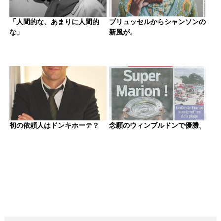
「人間的な、あまりに人間的
ブリュッセルからシャンソンの
な」
新風が。
初の依頼人はドンキホーテ？
念願のウィンブルドンで優勝。