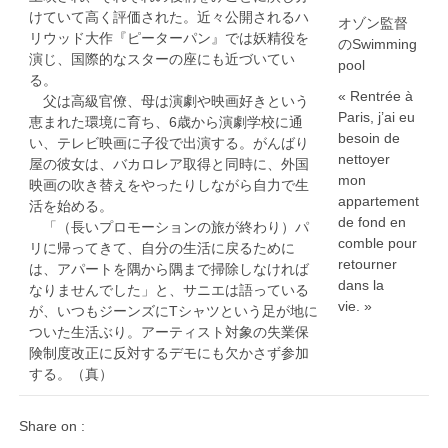
けていて高く評価された。近々公開されるハ
オゾン監督
リウッド大作『ピーターパン』では妖精役を
のSwimming
演じ、国際的なスターの座にも近づいてい
pool
る。
« Rentrée à
父は高級官僚、母は演劇や映画好きという
Paris, j’ai eu
恵まれた環境に育ち、6歳から演劇学校に通
besoin de
い、テレビ映画に子役で出演する。がんばり
nettoyer
屋の彼女は、バカロレア取得と同時に、外国
mon
映画の吹き替えをやったりしながら自力で生
appartement
活を始める。
de fond en
「（長いプロモーションの旅が終わり）パ
comble pour
リに帰ってきて、自分の生活に戻るために
retourner
は、アパートを隅から隅まで掃除しなければ
dans la
なりませんでした」と、サニエは語っている
vie. »
が、いつもジーンズにTシャツという足が地に
ついた生活ぶり。アーティスト対象の失業保
険制度改正に反対するデモにも欠かさず参加
する。（真）
Share on :