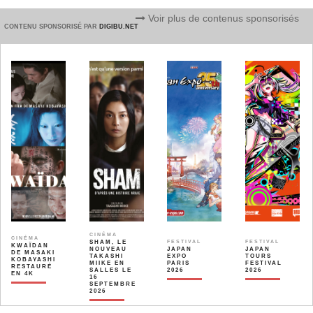
Voir plus de contenus sponsorisés
CONTENU SPONSORISÉ PAR
DIGIBU.NET
CINÉMA
CINÉMA
SHAM, LE
FESTIVAL
FESTIVAL
KWAÏDAN
NOUVEAU
JAPAN
JAPAN
DE MASAKI
TAKASHI
EXPO
TOURS
KOBAYASHI
MIIKE EN
PARIS
FESTIVAL
RESTAURÉ
SALLES LE
2026
2026
EN 4K
16
SEPTEMBRE
2026