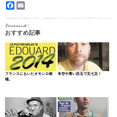
Facebook
Email
Recommandé：
おすすめ記事
フランスにもいたオモシロ候
冬空や青い目玉で五七五！
補。