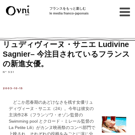
フランスをもっと楽しむ
le media franco-japonais
Home
連載終了記事
Profil / Media：話題の人
リュディヴィーヌ・サニエ Ludivine
Sagnier– 今注目されているフランス
の新進女優。
N° 531
2003-10-15
どこか思春期のあどけなさを残す女優リュ
ディヴィーヌ・サニエ（24）。今年は彼女の
主演作2本（フランソワ・オゾン監督の
Swimming pool とクロード・ミレール監督の
La Petite Lili）がカンヌ映画祭のコンペ部門で
上映され、それぞれの役柄をみごとに演じ分